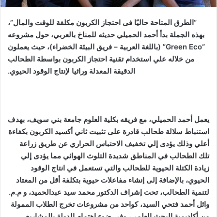
“الطرق المتاحة حاليًا فى احتجاز الكربون مكلفة للوقت والمال”،
بهذه الجملة بدأ أحمد الحميلي حديثه للمناخ بالعربي، حول مشروعه
“Green Eco” (باللغة العربية – فريق البيئة الخضراء)، حيث يعملون
من خلاله علي استخدام تقنية احتجاز الكربون بواسطة الطحالب
الدقيقة المعدلة وراثيا لإنتاج الوقود الحيوي.
يعمل أحمد الحميلي، مع فريقه بكلية العلوم جامعة بني سويف، بهدف
استنباط سلالة طحالب قادرة على تثبيت ثاني أكسيد الكربون بكفاءة
أعلي وذلك يؤدى إلي تخفيف الاحتباس الحراري عن طريق زراعة
تلك الطحالب في المناطق شديدة التلوث الهوائي مما يؤدى إلي
زيادة الكتلة الحيوية للطحالب والتي تستعمل في انتاج الوقود
الحيوي، بالإضافة إلى إنشاء مفاعلات حيوية بتكلفة أقل من المعتاد
لتنمية الطحالب، تحت إشراف الدكتور محمد سيد عبدالحميد، و م.م.
وائل أحمد فتحي السيد، كواحد من مشروعات تخرج الطلاب الممولة
من أكاديمية البحث العلمى، وفي ضوء اهتمام الدولة بالمشاريع