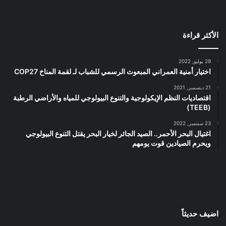
الأكثر قراءة
29 يوليو, 2022
اختيار أمنية العمراني المبعوث الرسمي للشباب لـ لقمة المناخ COP27
21 ديسمبر, 2021
اقتصاديات النظم الإيكولوجية والتنوع البيولوجي للمياه والأراضي الرطبة
(TEEB)
23 سبتمبر, 2022
اغتيال البحر الأحمر.. الصيد الجائر لخيار البحر يقتل التنوع البيولوجي
ويحرم الصيادين قوت يومهم
اضيف حديثاً