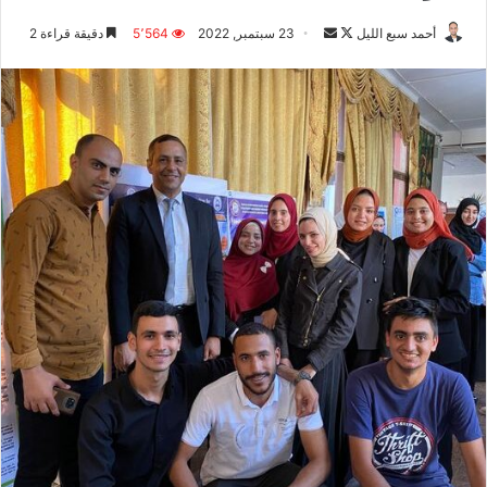
أحمد سبع الليل
ت
أ
23 سبتمبر, 2022
5٬564
دقيقة قراءة 2
ا
ر
ب
س
ع
ل
ع
ب
ل
ر
ى
ي
X
د
ا
إ
ل
ك
ت
ر
و
ن
ي
ا