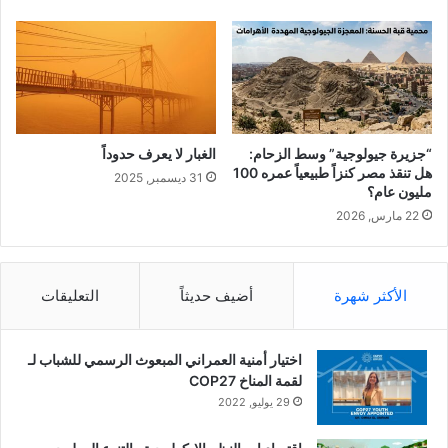
ف
ج
ا
ا
ل
ئ
خ
ر
ض
ل
ر
خ
ا
ي
“جزيرة جيولوجية” وسط الزحام:
الغبار لا يعرف حدوداً
ء
ا
هل تنقذ مصر كنزاً طبيعياً عمره 100
31 ديسمبر, 2025
ر
مليون عام؟
ا
22 مارس, 2026
ل
ب
ح
ر
الأكثر شهرة
أضيف حديثاً
التعليقات
ي
ق
ت
اختيار أمنية العمراني المبعوث الرسمي للشباب لـ
ل
لقمة المناخ COP27
ا
29 يوليو, 2022
ل
ت