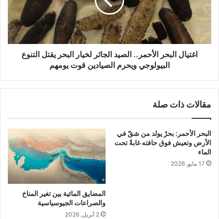
ا
ا
ب
ل
ي
ا
ة
ل
ل
ب
ت
ح
اغتيال البحر الأحمر.. الصيد الجائر لخيار البحر يقتل التنوع
أ
ر
البيولوجي ويحرم الصيادين قوت يومهم
ه
ا
ي
ل
ل
أ
مقالات ذات صلة
ا
ح
ل
م
ش
ر
البحر الأحمر: بحرٌ يولد من شقّ في
ب
.
الأرض وتعيش فوق حافته غابةٌ تحت
ا
.
الماء
ب
ا
17 مايو, 2026
ل
ل
ل
ص
و
ي
المضايق المائية بين تغير المناخ
ظ
د
والصراعات الجيوسياسية
ا
ا
2 أبريل, 2026
ئ
ل