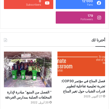
ا
0
12٬000
Subscribers
Fans
د
ي
179
ن
Followers
ق
و
ت
ي
أخترنا لك
و
م
ه
م
فصل المناخ في مؤتمر COP30:
تجربة تعليمية تفاعلية لتطوير
قدرات الشباب حول تغير المناخ
” الفصل من المنبع” مبادرة لإدارة
27 أكتوبر, 2025
المخلفات الصلبة بمدارس الغردقة
20 أبريل, 2022