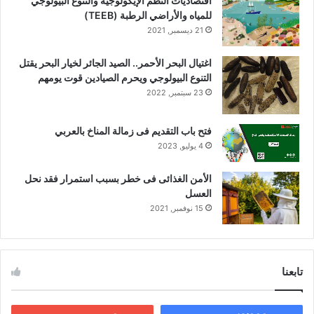
اقتصاديات النظم الإيكولوجية والتنوع البيولوجي
ن
للمياه والأراضي الرطبة (TEEB)
و
21 ديسمبر, 2021
ع
ا
اغتيال البحر الأحمر.. الصيد الجائر لخيار البحر يقتل
ل
التنوع البيولوجي ويحرم الصيادين قوت يومهم
ب
23 سبتمبر, 2022
ي
و
ل
فتح باب التقديم فى زمالة المناخ بالعربي
و
4 يوليو, 2023
ج
ي
الأمن الغذائى فى خطر بسبب استمرار فقد نحل
و
العسل
ي
15 نوفمبر, 2021
ح
ر
م
ا
تابعنا
ل
ص
ي