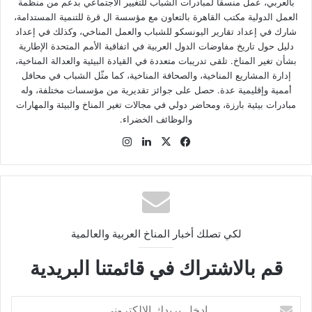
بالعربي، عمل منسقًا لمبادرات الشباب للتغيير الاجتماعي بدعم من منظمة
العمل الدولية مكتب القاهرة بالتعاون مع مؤسسة ال قرة للتنمية المستدامة،
شارك في إعداد تقارير اليونسكو للشباب والعمل المناخي، وكذلك في إعداد
دليل حول تاريخ مفاوضات الدول العربية في اتفاقية الأمم المتحدة الإطارية
بشأن تغير المناخ. تلقى تدريبات متعددة في القيادة البيئية والعدالة المناخية،
إدارة المشاريع المناخية، والصحافة المناخية، كما مثّل الشباب في محافل
أممية وإقليمية عدة. حصل على جوائز تقديرية من مؤسسات مختلفة، وله
مبادرات بيئية بارزة، ومحاضر دولي في مجالات تغير المناخ والبيئة والمهارات
والوظائف الخضراء.
في
‫X
لينك
انس
سب
دإن
تقر
وك
ام
لكي تصلك أخبار المناخ العربية والعالمية
قم بالاشتراك في قائمتنا البريدية
ا