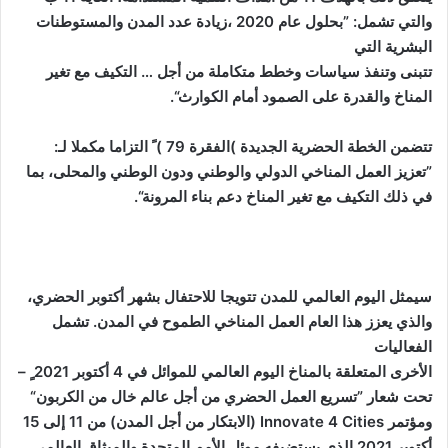
والتي تشمل: ”بحلول عام 2020 ،زيادة عدد المدن والمستوطنات
البشرية التي
تتبنى وتنفذ سياسات وخطط متكاملة من أجل … التكيف مع تغير
المناخ والقدرة على الصمود أمام الكوارث“.
تتضمن الخطة الحضرية الجديدة )الفقرة 79 ) ً التزاما مكملا لـ:
”تعزيز العمل المناخي الدولي والوطني ودون الوطني والمحلى، بما
في ذلك التكيف مع تغير المناخ دعم بناء المرونة“.
سيمثل اليوم العالمي للمدن تتويجا للاحتفال بشهر أكتوبر الحضري،
والذي يعزز هذا العام العمل المناخي الطموح في المدن. تشمل
الفعاليات
الأخرى المتعلقة بالمناخ اليوم العالمي للموائل في 4 أكتوبر 2021 ٍ –
تحت شعار ”تسريع العمل الحضري من أجل عالم خال من الكربون“
ومؤتمر Innovate 4 Cities (الابتكار من أجل المدن) من 11 إلى 15
أكتوبر 2021 الذي يستضيفه موئل الأمم المتحدة والميثاق العالمي