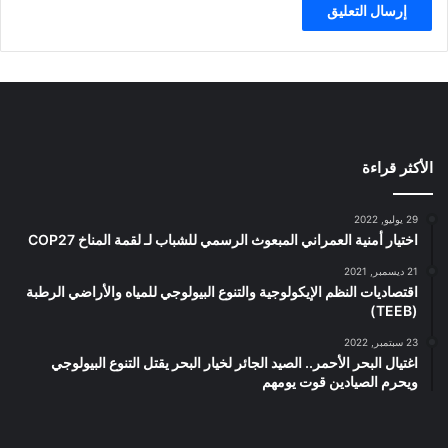
د
ي
ل
ت
غ
ي
ر
الأكثر قراءة
ا
ل
م
29 يوليو, 2022
ن
اختيار أمنية العمراني المبعوث الرسمي للشباب لـ لقمة المناخ COP27
ا
خ
21 ديسمبر, 2021
اقتصاديات النظم الإيكولوجية والتنوع البيولوجي للمياه والأراضي الرطبة
(TEEB)
23 سبتمبر, 2022
اغتيال البحر الأحمر.. الصيد الجائر لخيار البحر يقتل التنوع البيولوجي
ويحرم الصيادين قوت يومهم