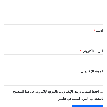
ع
د
ت
ا
م
ل
ل
ر
ي
أ
ا
و
ل
ق
ر
م
*
الاسم
*
و
ن
ب
ا
ي
خ
ل
C
البريد الإلكتروني
*
د
O
ع
P
م
2
م
7
الموقع الإلكتروني
ش
ا
ر
ي
احفظ اسمي، بريدي الإلكتروني، والموقع الإلكتروني في هذا المتصفح
ع
ت
لاستخدامها المرة المقبلة في تعليقي.
ت
ص