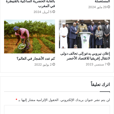
المستعملة
بالغابة الحضرية الساكنية بالقنيطرة
د
ة
في المغرب
29 مايو, 2024
و
ا
5 أبريل, 2024
ق
ل
ا
ث
ل
ا
ن
ل
ق
ث
د
ة
و
ل
ا
ع
إعلان نيروبي يدعو إلى تحالف دولى
ل
د
لانتقال إفريقيا للاقتصاد الأخضر
كم عدد الأشجار في العالم؟
ب
د
7 سبتمبر, 2023
2 يوليو, 2022
ن
م
ك
ن
ا
م
ل
س
اترك تعليقاً
د
ؤ
و
و
ل
ل
لن يتم نشر عنوان بريدك الإلكتروني.
الحقول الإلزامية مشار إليها بـ
*
ي
ي
ا
ي
ش