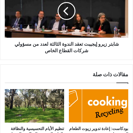
ة
ت
ل
ر
ل
ز
ا
ي
ج
ر
ت
و
م
إ
شابتر زيرو إيجيبت تعقد الندوة الثالثة لعدد من مسؤولي
ا
ي
شركات القطاع الخاص
ع
ج
ا
ي
ت
ب
مقالات ذات صلة
ا
ت
ل
ت
س
ع
ن
ق
و
د
ي
ا
ة
ل
ل
ن
ص
د
بودكاست: إعادة تدوير زيوت الطعام
تنظيم الأيام التحسيسية والنظافة
ن
و