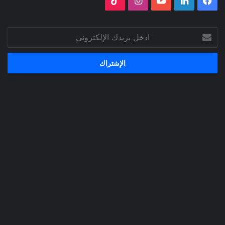
فيسبوك
لينكدإن
‫YouTube
انستقرام
‫TikTok
ادخل
بريدك
الإلكتروني