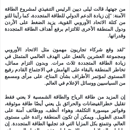
من جهتها، قالت ليلى ديين الرئيس التنفيذي لمشروع الطاقة
الآمنة: “إن زيادة الدعم الدولي للطاقة المتجددة، كما رأينا للتو
من كتلة الاتحاد الأوروبي القوية، يزيد الضغط على الأردن
ودول المنطقة الأخرى للالتزام برفع أهداف الطاقة المتجددة
وقدراتها.
“لقد وقع شركاء تجاريون مهمون مثل الاتحاد الأوروبي
ومجموعة العشرين بالفعل على الهدف العالمي المتمثل في
زيادة الطاقة المتجددة ثلاث مرات. وبدون التزام مماثل،
تخاطر المنطقة بالبقاء على الهامش في الاجتماع القادم رفيع
المستوى لمؤتمر الأطراف بشأن المناخ، على مرأى ومسمع
من السياسيين ووسائل الإعلام في العالم.
إن المزيد من طاقة الرياح والطاقة الشمسية لا يعني فقط
تقليل خطرالفيضانات والحرائق بل يعني أيضًا طاقة موثوقة،
وفواتير ميسورة التكلفة، وهواء أنظف، ووظائف آمنة على
المدى الطويل. ويمكن أن تكون المنطقة رائدة على مستوى
العالم، وتتمتع بكل المزايا التي قد تجلبها الطاقة المتجددة. إن