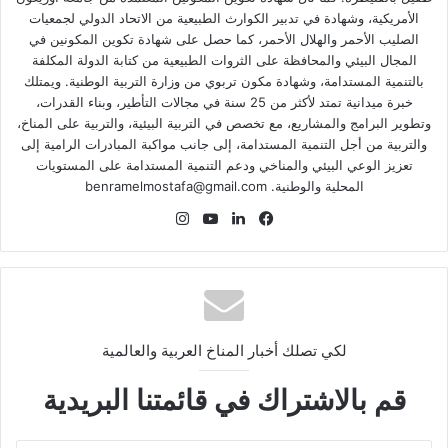
الأمريكية، وشهادة في تدبير الكوارث الطبيعية من الاتحاد الدولي لجمعيات
الصليب الأحمر والهلال الأحمر، كما حصل على شهادة تكوين المكونين في
المجال البيئي والمحافظة على الثروات الطبيعية من كتابة الدولة المكلفة
بالتنمية المستدامة، وشهادة مكون تربوي من وزارة التربية الوطنية. ويمتلك
خبرة ميدانية تمتد لأكثر من 25 سنة في مجالات التأطير، وبناء القدرات،
وتطوير البرامج والمشاريع، مع تخصص في التربية البيئية، والتربية على المناخ،
والتربية من أجل التنمية المستدامة، إلى جانب مواكبة المبادرات الرامية إلى
تعزيز الوعي البيئي والمناخي ودعم التنمية المستدامة على المستويات
المحلية والوطنية. benramelmostafa@gmail.com
في
لينك
‫Yo
انس
سب
دإن
uT
تقر
وك
ub
ام
e
لكي تصلك أخبار المناخ العربية والعالمية
قم بالاشتراك في قائمتنا البريدية