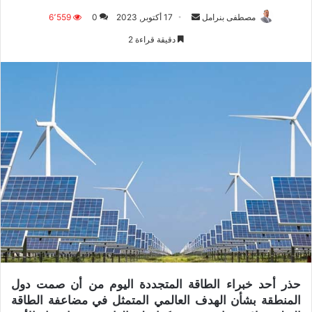
مصطفى بنرامل
أ
17 أكتوبر, 2023
0
6٬559
ر
دقيقة قراءة 2
س
ل
ب
ر
ي
د
ا
إ
ل
ك
ت
ر
و
ن
حذر أحد خبراء الطاقة المتجددة اليوم من أن صمت دول
ي
المنطقة بشأن الهدف العالمي المتمثل في مضاعفة الطاقة
ا