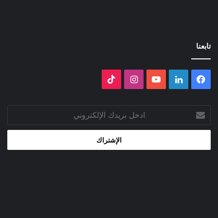
تابعنا
فيسبوك
لينكدإن
‫YouTube
انستقرام
‫TikTok
ادخل
بريدك
الإلكتروني