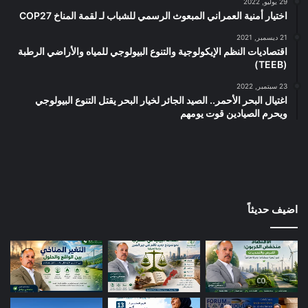
29 يوليو, 2022
ا
اختيار أمنية العمراني المبعوث الرسمي للشباب لـ لقمة المناخ COP27
ء
إ
21 ديسمبر, 2021
اقتصاديات النظم الإيكولوجية والتنوع البيولوجي للمياه والأراضي الرطبة
ز
(TEEB)
ا
ل
23 سبتمبر, 2022
ة
اغتيال البحر الأحمر.. الصيد الجائر لخيار البحر يقتل التنوع البيولوجي
ا
ويحرم الصيادين قوت يومهم
ل
غ
ا
ب
ا
ت
اضيف حديثاً
خ
ف
ض
ا
ن
ب
ع