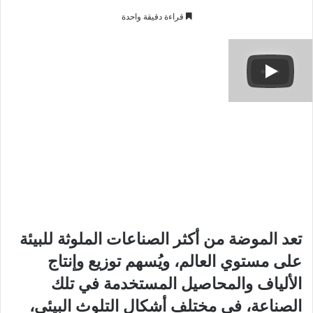
ا
ر
قراءة دقيقة واحدة
ب
س
ع
ل
ع
ب
ل
ر
ى
ي
X
د
ا
إ
ل
ك
ت
ر
و
تعد الموضة من أكثر الصناعات الملوثة للبيئة
ن
على مستوي العالم، ويُسهم توزيع وإنتاج
ي
الألياف والمحاصيل المستخدمة في
تلك
ا
الصناعة
، في مختلف أشكال التلوث البيئي،