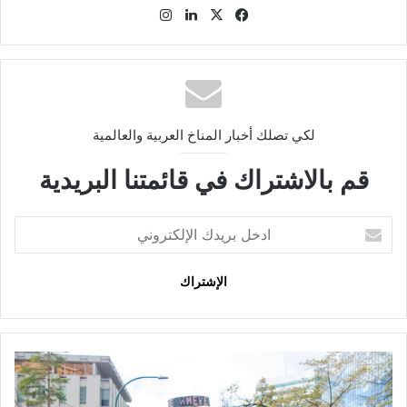
في
‫X
لينك
انس
سب
دإن
تقر
وك
ام
لكي تصلك أخبار المناخ العربية والعالمية
قم بالاشتراك في قائمتنا البريدية
ا
د
خ
ل
ب
ر
ي
د
ر
ك
س
ا
ا