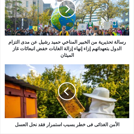
ل
ل
إ
ة
ل
ت
ك
ح
ت
ذ
ر
ي
و
ر
رسالة تحذيرية من الخبير المناخي حميد رشيل عن مدى التزام
ن
ي
الدول بتعهداتهم إزاء إنهاء إزالة الغابات خفض انبعاثات غاز
ي
ة
الميثان
م
ن
ا
ا
ل
ل
أ
خ
م
ب
ن
ي
ا
ر
ل
ا
غ
ل
ذ
م
ا
الأمن الغذائى فى خطر بسبب استمرار فقد نحل العسل
ن
ئ