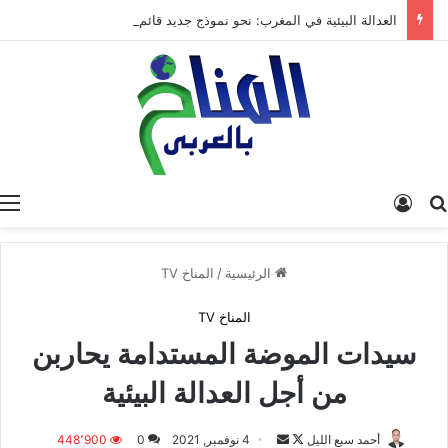
العدالة البيئية في المغرب: نحو نموذج جديد قائم على جبر الضرر، دراسة تحليلية.
البحث عن
تسجيل الدخول
الرئيسية
/
المناخ TV
المناخ TV
سيدات الموضة المستدامة يحاربن
من أجل العدالة البيئية
أحمد سبع الليل
ت
أ
4 نوفمبر, 2021
0
448٬900