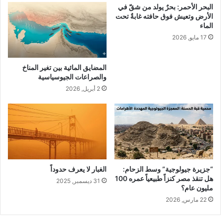
البحر الأحمر: بحرٌ يولد من شقّ في
إ
ض
الأرض وتعيش فوق حافته غابةٌ تحت
ب
ر
الماء
ر
و
17 مايو, 2026
ا
ا
ه
ل
ي
إ
المضايق المائية بين تغير المناخ
م
د
والصراعات الجيوسياسية
ا
2 أبريل, 2026
ر
ة
ا
ل
ذ
ك
ي
ة
“جزيرة جيولوجية” وسط الزحام:
الغبار لا يعرف حدوداً
ل
هل تنقذ مصر كنزاً طبيعياً عمره 100
31 ديسمبر, 2025
ل
مليون عام؟
م
22 مارس, 2026
خ
ل