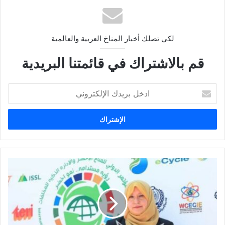
لكي تصلك أخبار المناخ العربية والعالمية
قم بالاشتراك في قائمتنا البريدية
ا
د
خ
ل
ب
ر
ي
د
ا
ك
ل
ا
س
ل
ي
إ
ر
ل
ة