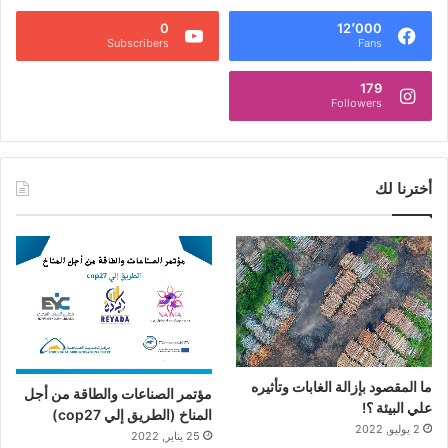
0
12٬000
Subscribers
Fans
179
Followers
أخترنا لك
ما المقصود بإزالة الغابات وتأثيره
مؤتمر الصناعات والطاقة من أجل
علي البيئة ؟!
المناخ (الطريق إلي cop27)
2 يوليو, 2022
25 يناير, 2022