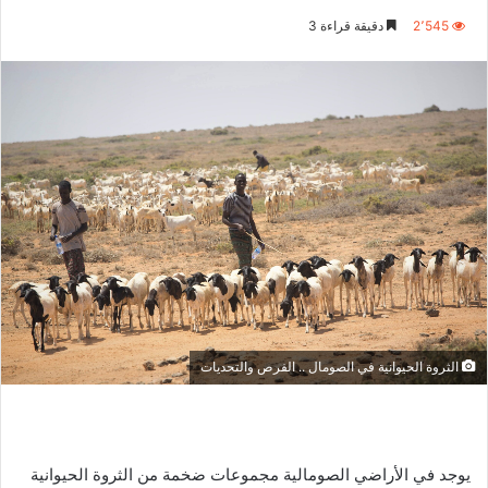
ا
ر
2٬545
دقيقة قراءة 3
ب
س
ع
ل
ع
ب
ل
ر
ى
ي
X
د
ا
إ
ل
ك
ت
ر
و
الثروة الحيوانية في الصومال .. الفرص والتحديات
ن
ي
ا
يوجد في الأراضي الصومالية مجموعات ضخمة من الثروة الحيوانية