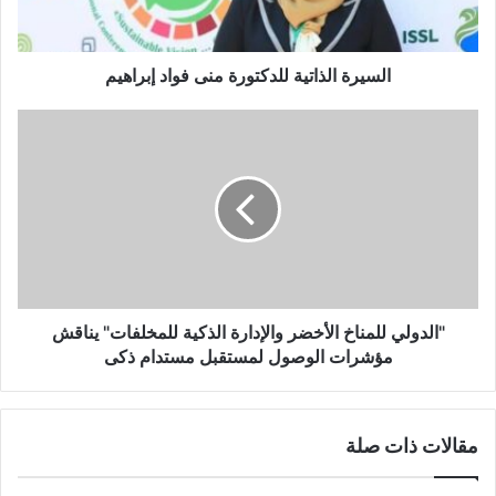
ك
ا
ت
ل
ر
ذ
و
ا
السيرة الذاتية للدكتورة منى فواد إبراهيم
ن
ت
ي
ي
"
ة
ا
ل
ل
ل
د
د
و
ك
ل
ت
ي
و
ل
ر
ل
ة
م
"الدولي للمناخ الأخضر والإدارة الذكية للمخلفات" يناقش
م
ن
مؤشرات الوصول لمستقبل مستدام ذكى
ن
ا
ى
خ
ف
ا
مقالات ذات صلة
و
ل
ا
أ
د
خ