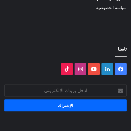
سياسة الخصوصية
تابعنا
فيسبوك
لينكدإن
‫YouTube
انستقرام
‫TikTok
ادخل
بريدك
الإلكتروني