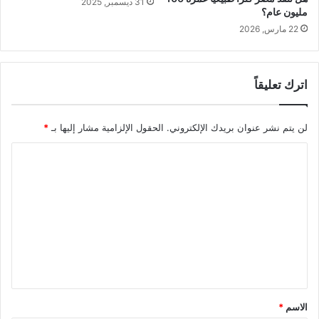
31 ديسمبر, 2025
و
مليون عام؟
ل
22 مارس, 2026
ص
ح
ا
ف
اترك تعليقاً
ة
ا
لن يتم نشر عنوان بريدك الإلكتروني.
الحقول الإلزامية مشار إليها بـ
*
ل
م
ا
ن
ا
ل
خ
ت
ع
ل
ي
ق
*
الاسم
*