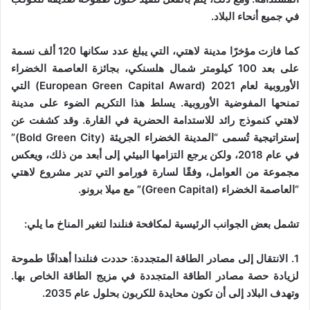
في جميع أنحاء البلاد.
كما فازت مؤخرًا مدينة لاهتي، التي يبلغ عدد سكانها 120 ألف نسمة
على بعد 100 كيلومتر شمال هلسنكي، بجائزة العاصمة الخضراء
الأوروبية لعام 2021 (European Green Capital Award) التي
تمنحها المفوضية الأوروبية. يسلط هذا التكريم الضوء على مدينة
لاهتي كنموذج رائد للاستدامة الحضرية في القارة. وقد كشفت عن
إستراتيجية تُسمى “المدينة الخضراء الجريئة (Bold Green City)”
في عام 2018، ولكن يرجع التزامها البيئي إلى أبعد من ذلك، ويعكس
مجموعة من العوامل، وفقًا لسارة فورامو التي تدير مشروع لاهتي
“العاصمة الخضراء (Green Capital)” مع ميلا برونو.
تشمل بعض الجوانب الرئيسية لمكافحة فنلندا لتغير المناخ ما يلي:
1. الانتقال إلى مصادر الطاقة المتجددة: حددت فنلندا أهدافًا طموحة
لزيادة حصة مصادر الطاقة المتجددة في مزيج الطاقة الخاص بها.
وتهدف البلاد إلى أن تكون محايدة للكربون بحلول عام 2035.