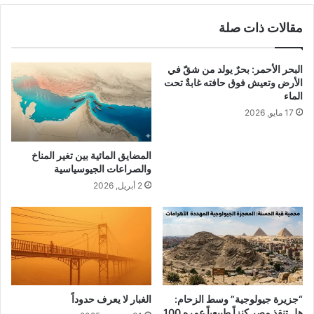
3
ل
مقالات ذات صلة
ى
س
ف
البحر الأحمر: بحرٌ يولد من شقّ في
ا
الأرض وتعيش فوق حافته غابةٌ تحت
ر
الماء
ة
17 مايو, 2026
ف
ن
ل
المضايق المائية بين تغير المناخ
ن
والصراعات الجيوسياسية
د
2 أبريل, 2026
ا
ف
ي
ت
د
ر
ي
ب
“جزيرة جيولوجية” وسط الزحام:
الغبار لا يعرف حدوداً
ح
هل تنقذ مصر كنزاً طبيعياً عمره 100