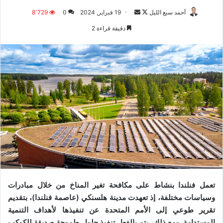
أحمد سبع الليل
ت
أ
19 فبراير, 2024
0
8٬729
ا
ر
دقيقة قراءة 2
ب
س
ع
ل
ع
ب
ل
ر
ى
ي
X
د
ا
إ
ل
ك
ت
ر
و
تعمل فنلندا بنشاط على مكافحة تغير المناخ من خلال مبادرات
ن
وسياسات مختلفة، إذ تعهدت مدينة هلسنكي (عاصمة فنلندا)، بتقديم
ي
تقرير طوعي إلى الأمم المتحدة عن تنفيذها لأهداف التنمية
ا
المستدامة. ومع ذلك، يتم بالفعل تنفيذ حلول طموحة صديقة للكوكب