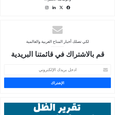
في
‫X
لينك
انس
سب
دإن
تقر
وك
ام
لكي تصلك أخبار المناخ العربية والعالمية
قم بالاشتراك في قائمتنا البريدية
ا
د
خ
ل
ب
ر
ي
د
ت
ك
ق