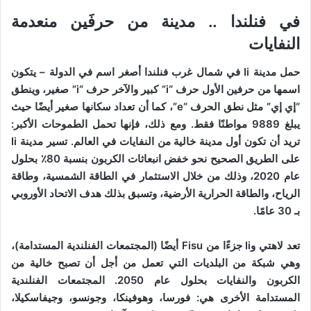
في فنلندا .. مدينة من حرفَين منعدمة
النفايات
حمل مدينة Ii في شمال غرب فنلندا أصغر اسم في الدولة – يتكون
اسمها من حرفين الأول حرف “i” كبير والآخر حرف “i” صغير، وينطق
“إي إي” مثل نطق الحرف “e”، كما أن تعداد سكانها صغير أيضًا حيث
يبلغ 9889 مواطنًا فقط. ومع ذلك، فإنها تحمل الطموحات الأكبر:
تريد أن تكون أول مدينة خالية من النفايات في العالم. تسير مدينة Ii
على الطريق الصحيح نحو خفض انبعاثات الكربون بنسبة 80٪ بحلول
عام 2020، وذلك من خلال الاستثمار في الطاقة الشمسية، وطاقة
الرياح، والطاقة الحرارية الأرضية، وتسبق بذلك هدف الاتحاد الأوروبي
بـ 30 عامًا.
تعد لاهتي وIi جزءًا من Fisu أيضًا (المجتمعات الفنلندية المستدامة)،
وهي شبكة من البلديات التي تعمل من أجل أن تصبح خالية من
الكربون والنفايات بحلول عام 2050. المجتمعات الفنلندية
المستدامة الأخرى هي: فورسا، وهوفينكا، وجونسو، وجيفاسكيلا،