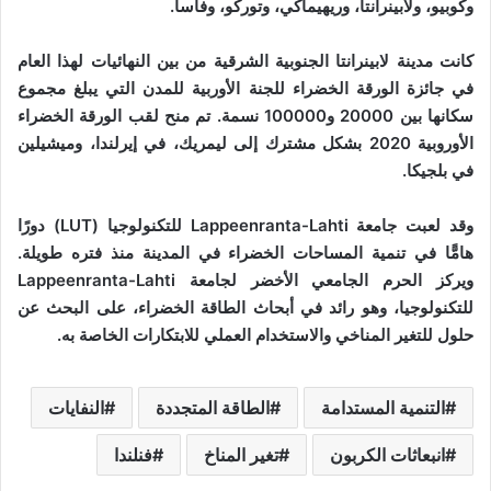
وكوبيو، ولابينرانتا، وريهيماكي، وتوركو، وفآسا.
كانت مدينة لابينرانتا الجنوبية الشرقية من بين النهائيات لهذا العام
في جائزة الورقة الخضراء للجنة الأوربية للمدن التي يبلغ مجموع
سكانها بين 20000 و100000 نسمة. تم منح لقب الورقة الخضراء
الأوروبية 2020 بشكل مشترك إلى ليمريك، في إيرلندا، وميشيلين
في بلجيكا.
وقد لعبت جامعة Lappeenranta-Lahti للتكنولوجيا (LUT) دورًا
هامًّا في تنمية المساحات الخضراء في المدينة منذ فتره طويلة.
ويركز الحرم الجامعي الأخضر لجامعة Lappeenranta-Lahti
للتكنولوجيا، وهو رائد في أبحاث الطاقة الخضراء، على البحث عن
حلول للتغير المناخي والاستخدام العملي للابتكارات الخاصة به.
التنمية المستدامة
الطاقة المتجددة
النفايات
انبعاثات الكربون
تغير المناخ
فنلندا