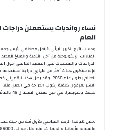
ك
ت
ر
و
نساء روانديات يستعملن دراجات ا
ن
العام
ي
ا
وحسب تتبع الخبير البيئي بنرامل مصطفى رئيس جمعي
المنارات الإيكولوجية من أجل التنمية والمناخ للعديد 
الدراسات والمعطيات على الصعيد العالمي حول الم
فإنه ستكون هناك أكثر من ملياري دراجة مستخدمة 
بلجيكا وسويسرا، في حين ستصل النسبة ل 48 بالمائة من السكان في اليابان 57٪؛ 60٪ في فنلندا.
تحمل هولندا الرقم القياسي كأول أمة من حيث عدد من 