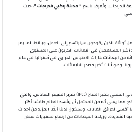
مة للدراجات. وتُعرف باسم
“
مدينة راكبي الدراجات
“
، حيث
ن أولئك الذين يقودون سياراتهم إلى العمل. وبالنظر لما يمر
حد أكبر المساهمين في انبعاثات الكربون على المستوى
كان مسؤولاً عن أكثر من 17.6 في المائة من انبعاثات غازات الاحتباس الحراري في أستراليا في عام
وفي أغسطس/آب 2021، أصدر الفريق الحكومي الدولي المعني بتغير المناخ (IPCC) تقرير التقييم السادس، والذي
قع. مما يعني أنه من المحتمل أن يشهد العالم طقسًا أكثر
 أقسى لحرائق الغابات. وسيكون لدينا أيضًا المزيد من أحداث
ية الشديدة، وزيادة الفيضانات من ارتفاع مستويات سطح