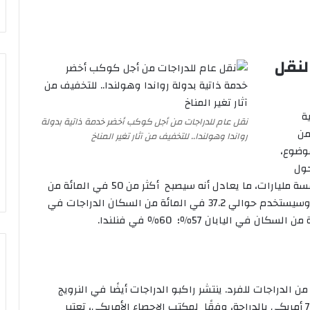
لنقل
ة
نقل عام للدراجات من أجل كوكب أخضر خدمة ذاتية بدولة
من
رواندا وهولندا.. للتخفيف من آثار تغير المناخ
وضوع،
حول
العالم بحلول عام 2050، وقد يصل هذا الرقم إلى خمسة مليارات، ما يعادل أنه سيصبح أكثر من 50 في المائة من
البشر يعرفون كيفية ركوب الدراجة في الصين مثلا. وسيستخدم حوالي 37.2 في المائة من السكان الدراجات في
الدراجات للفرد. ينتشر راكبو الدراجات أيضًا في النرويج
والسويد وألمانيا والدنمارك. وتم نقل حوالي 786000 أمريكي بالدراجة، وفقًا لمكتب الإحصاء الأمريكي، تعتبر