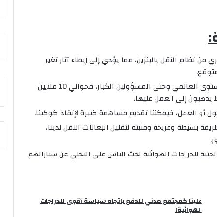
:
ي من نظام النقل بالبنزين، مما يؤدي إلى إبطاء آثار تغير
توقع.
بروز شعبية ركوب الدراجة بشكل كبير على المستوى العالمي وحتى المسؤولين الكبار، فحوالي 10 ملايين
تجول أو العمل، فيمكننا تقديم مساهمة كبيرة لإنقاذ كوكبنا.
ريقة بسيطة ومريحة ومثبتة لتقليل انبعاثات النقل لدينا،
ر.
 تحتية للدراجات الهوائية لحث الناس على التخلي عن سياراتهم
علينا كمجتمع مدني للدفع باتجاه سياسة أقوى للدراجات
الهوائية: