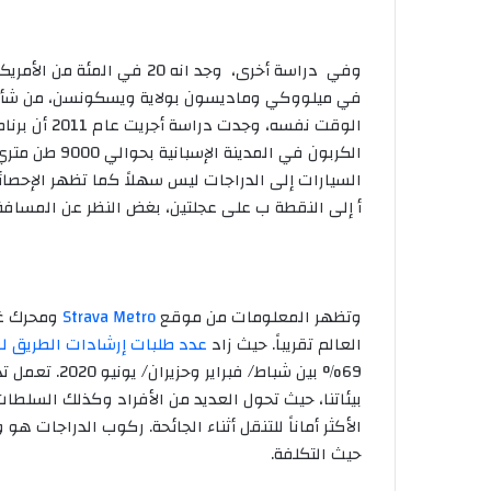
وفي دراسة أخرى، وجد انه 20 
الوقت نفسه،
الكربون في الم
السيارات إلى الدراجات ليس سهلاً كما تظهر الإحصائ
أ إلى النقطة ب على عجلتين، بغض النظر عن المسافة 
وتظهر المعلومات من موقع
Strava Metro
ومحرك غو
العالم تقريباً. حيث زاد
عدد طلبات إرشادات الطريق ل
69% بين شباط/
بيئاتنا، حيث تحول العديد من الأفراد وكذلك السلطات 
الأكثر أماناً للتنقل أثناء الجائحة. ركوب الدراجات ه
حيث التكلفة.