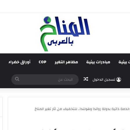
قائم على جبر الضرر، دراسة تحليلية.
 بيئية
مبادرات بيئية
مظاهر التغير
COP
أوراق خضراء
ف
مقال عشوائي
البحث
تسجيل الدخول
عن
ة ذاتية بدولة رواندا وهولندا.. للتخفيف من آثار تغير المناخ