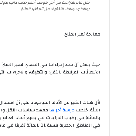
نقل عام للدراجات من أجل كوكب أخضر خدمة ذاتية بدولة
رواندا وهولندا.. للتخفيف من آثار تغير المناخ
معالجة تغير المناخ.
حيث يمكن أن تتخذ إجراءاتنا في التصدي لتغير المناخ
الانبعاثات المرتبطة بالنقل؛ و
التكيف،
والإجراءات التي
لأن هناك الكثير من الأدلة الموجودة على أن استبدا
البيئة. خلصت
دراسة أجراها
معهد سياسات النقل والت
بالمائة) في ركوب الدراجات في جميع أنحاء العالم ي
في المناطق الحضرية بنسبة 11 بالمائة تقريبًا في عام 2050”.