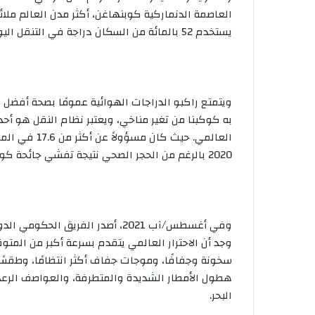
العاصمة الدنماركية كوبنهاغن، أكثر مدن العالم ملائ
يستخدم 52 بالمائة من السكان دراجة في التنقل اليومي.
ويتمتع راكبو الدراجات الهوائية عمومًا بصحة أفضل م
به كوكبنا من تغير مناخي، ويعتبر نظام النقل هو أ
العالمي. حيث 
2020 بالرغم من الحجر الصحي نتيجة تفشي جائحة كورونا، وهو ثالث أكبر مصدر للانبعاثات.
وجد أن الاحترار العالمي يتقدم بسرعة أكبر من المتو
سخونة وجفافًا، وموجات جفاف أكثر انتظامًا، وطقسًا
هطول الأمطار الشديدة والمتطرفة، والعواصف الرعد
البحر.