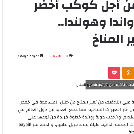
من أجل كوكب أخضر
اندا وهولندا..
ر المناخ
0
6٬846
دقيقة قراءة 7
‫Pocket
Odnoklassniki
. للتخفيف من آثار تغير المناخ
رة على التخفيف من تغير المناخ من خلال المساعدة في خفض
ن آثار التغيرات المناخية، مما دفع العديد من دول العالم في
مستدام. واتخذت دولة رواندة خطوة فريدة من نوعها على
الصعيد الإفريقي، حيث أطلقت نظام نقل عام للدراجات الخدمة الذاتية. عليك فقط تنزيل تطبيق، والدفع عبر paybill