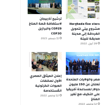
ترشيح أذربيجان
لاستضافة قمة المناخ
Hurghada five stars
COP29 والبرازيل
مشروع بيئي لتحويل
COP30
الغردقة إلى مدينة
صديقة للبيئة
11 ديسمبر, 2023
28 أبريل, 2022
إعلان الميثاق المصري
مصر والولايات المتحدة
الأول لمخلفات
تعلنان عن 150 مليون
العبوات الكرتونية
دولار لمساعدة أفريقيا
المُستخدمة
على التكيف مع تغير
12 نوفمبر, 2022
المناخ
12 نوفمبر, 2022