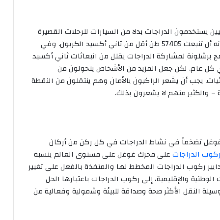
في المئة من الأمريكيين يستخدمون الدراجات بدلا من السيارات للرحلات القصيرة
في ميلووكي وماديسون بولاية ويسكونسن، من شأنه أن تنبعث 57405 طن أقل من ثاني أكسيد الكربون. وفي
 وجدت دراسة أجريت عام 2011 أن برنامج برشلونة لمشاركة الدراجات يقلل من انبعاثات ثاني أكسيد
دينة الإسبانية بحوالي 9000 طن متري كل عام. لكن جعل المزيد من الأشخاص يتحولون من
يات. يجب أن يشعر الراكبون بالأمان وهم ينتقلون من النقطة
– والكثير منهم لا يشعرون بذلك.
غل تضخماً في نشاط الدراجات في كل ركن من أركان
ركوب الدراجات
على محرك غوغل على مستوى العالم بنسبة
 فبراير وحزيران/ يونيو 2020. تعمل تدابير ركوب الدراجات المخطط لها والمنفذة بالفعل على تغيير
الوطنية والإقليمية، إلى ركوب الدراجات باعتبارها الحل
و وسيلة النقل الأكثر صحة وصداقة للبيئة وشمولية وفعالية من