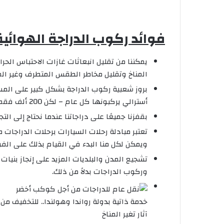
فوائد ركوب الدراجة الهوائية
يمكننا من تقليل انبعاثات غازات الاحتباس الحرار
المناخ وتقليل مخاطر الطقس المتطرف وغير الم
أسترالي يركبونها كل عام – لكن 200 ألف فقط يذهبون إلى العمل عليها.
بقفزنا جميعًا على دراجاتنا عندما نحتاج إلى ال
تعتبر مبادلة رحلات السيارات برحلات الدراجات ط
ويمكن لكل منا البدء في القيام بذلك على الفو
تشجيع المدن والبلديات المزيد على إنجاز بنيات
وركوب الدراجات بدلاً من ذلك.