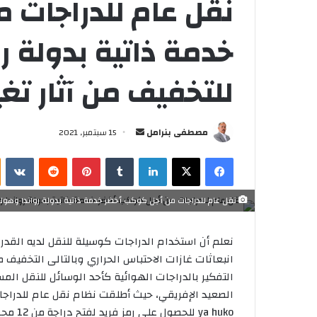
نقل عام للدراجات 
خدمة ذاتية بدولة رو
للتخفيف من آثار تغي
مصطفى بنرامل
أ
15 سبتمبر, 2021
ر
فيسبوك
‫X
لينكدإن
‏Tumblr
بينتيريست
‏Reddit
‏VKontakte
س
ل
ب
نقل عام للدراجات من أجل كوكب أخضر خدمة ذاتية بدولة رواندا وهولندا.
ر
ي
نعلم أن استخدام الدراجات كوسيلة للنقل لديه القد
د
انبعاثات غازات الاحتباس الحراري وبالتالى التخفيف م
ا
التفكير بالدراجات الهوائية كأحد الوسائل للنقل ال
إ
ل
ya huko للحصول على رمز فريد لفتح دراجة من 12 محطة.