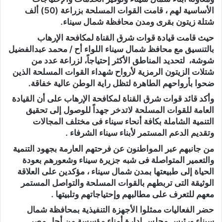
الأساسية لهم ، قامت القوات المسلحة بزراعة (50) ألف
شتلة زيتون بقرى ومدن محافظة شمال سيناء.
حيث قامت قيادة قوات شرق القناة لمكافحة الإرهاب
بالتنسيق مع محافظ شمال سيناء اللواء أح / محمد عبدالفضيل
شوشة، لتحديد المناطق الأكثر إحتياجاً، لزراعة عدد من
شتلات الزيتون الرمزية لأرواح شهداء القوات المسلحة الذين
ضحوا بأرواحهم الطاهرة لتظل راية الوطن عالية خفاقة.
وأكد قائد قوات شرق القناة لمكافحة الإرهاب على أن القيادة
العامة للقوات المسلحة لاتدخر جهداً للوصول إلى تحقيق
التنمية الشاملة بكافة أنحاء سيناء فى مختلف المجالات
وتقديم الدعم المستمر لأبناء سيناء الشرفاء .
من جانبهم عبر المواطنون عن فرحتهم العارمة بجهود التنمية
والتعمير المتواصلة فى شبه جزيرة سيناء وشعورهم بعودة
الحياة إلى طبيعتها بمدن شمال سيناء ، مؤكدين على العلاقة
الوثيقة التى تربطهم بالقوات المسلحة والتواصل المستمر
معهم للتعرف على مطالبهم وإحتياجاتهم وتلبيتها .
حضر الفعاليات ممثلوا الأجهزة التنفيذية بمحافظة شمال
سيناء ورئيس مجلس إدارة أمناء مؤسسة من أجل مصر