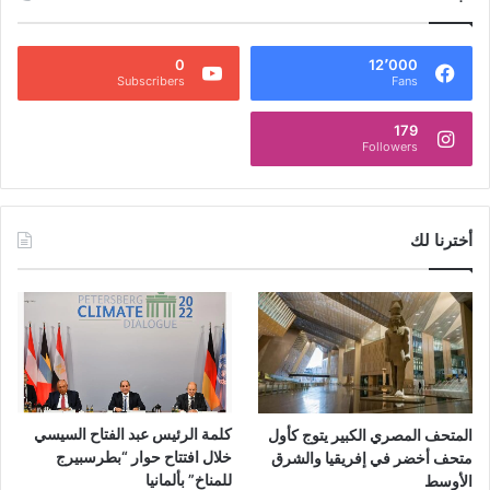
0
12٬000
Subscribers
Fans
179
Followers
أخترنا لك
كلمة الرئيس عبد الفتاح السيسي
المتحف المصري الكبير يتوج كأول
خلال افتتاح حوار “بطرسبيرج
متحف أخضر في إفريقيا والشرق
للمناخ” بألمانيا
الأوسط