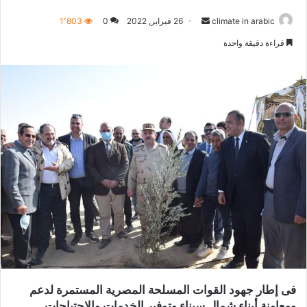
climate in arabic
أ
26 فبراير, 2022
0
1٬803
ر
قراءة دقيقة واحدة
س
ل
ب
ر
ي
د
ا
إ
ل
ك
ت
ر
و
ن
ي
فى إطار جهود القوات المسلحة المصرية المستمرة لدعم
ا
ومعاونة أبناء شمال سيناء وتوفير الخدمات والإحتياجات