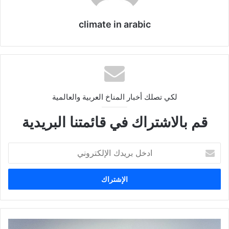
climate in arabic
لكي تصلك أخبار المناخ العربية والعالمية
قم بالاشتراك في قائمتنا البريدية
ا
د
خ
ل
ب
ر
ي
د
م