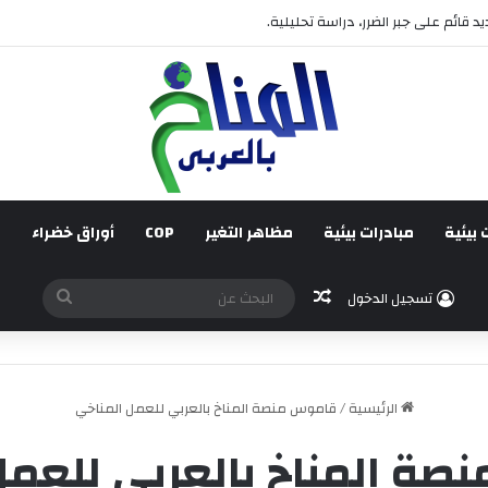
د قائم على جبر الضرر، دراسة تحليلية.
 بيئية
مبادرات بيئية
مظاهر التغير
COP
أوراق خضراء
ف
مقال عشوائي
البحث
تسجيل الدخول
عن
الرئيسية
/
قاموس منصة المناخ بالعربي للعمل المناخي
ة المناخ بالعربي للعمل