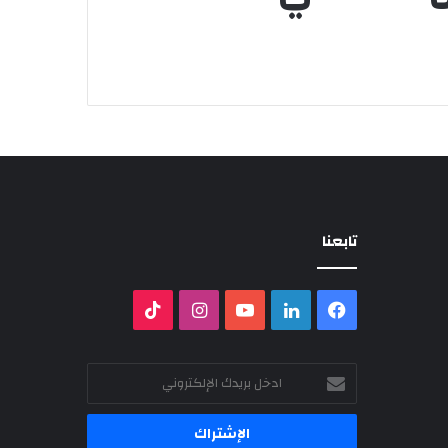
تابعنا
فيسبوك
لينكدإن
‫YouTube
انستقرام
‫TikTok
ادخل
بريدك
الإلكتروني