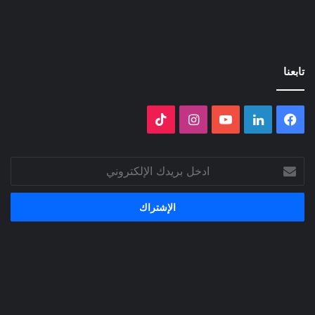
تابعنا
فيسبوك
لينكدإن
‫YouTube
انستقرام
‫TikTok
ادخل
بريدك
الإلكتروني