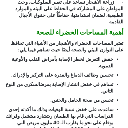
· زراعة الأشجار تساعد على تغيير السلوكيات، وحث
المواطن على المشاركة في الحفاظ على البيئة والموارد
الطبيعية، لضمان استدامتها، حفاظًاُ على حقوق الأجيال
القادمة
أهمية المساحات الخضراء للصحة
تعتبر المساحات الخضراء والأشجار من الأشياء التي تحافظ
على التوازن البيئي والصحة أيضًا حيث تساهم فيما يلي:
خفض التعرض لخطر الإصابة بأمراض القلب والأوعية
الدموية.
تحسين وظائف الدماغ والقدرة على التركيز والإدراك.
تساهم في خفض انتشار الإصابة بمرضالسكري من النوع
الثاني.
تحسن من صحة الحامل والجنين.
ساعدت على خفض نسبة الوفيات وذلك ما أكدته إحدى
الدراسات التي قام بها الطبيبان ريتشارد ميتشيل وفرانك
بوفام على نحو ما يقارب الـ 40 مليون مريض التي