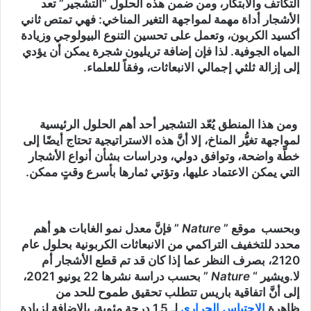
التكاتف والابتكار، ومن ضمن هذه الحلول “التشجير” تعد
الأشجار أداة مهمة لمواجهة التغير المناخي: فهي تمتص ثاني
أكسيد الكربون، وتعمل على تحسين التنوع البيولوجي وزيادة
المياه الجوفية. لذا فإن إضافة تريليون شجرة يمكن أن يؤدي
إلى إزالة ثلثي إجمالي الانبعاثات، وفقاً للعلماء.
ومن هذا المنطق يُعّد التشجير أحد أهم الحلول الرئيسية
لمواجهة تغيُّر المناخ، إلا أنَّ هذه الاستراتيجية تحتاج أيضًا إلى
خطّة واضحة، وتوافق دولي، ودراسات بشأن أنواع الأشجار
التي يمكن الاعتماد عليها، وتؤتي ثمارها بأسرع وقتٍ ممكن.
وبحسب موقع ”
Nature
” فإنَّ معدل نمو الغابات هو أهم
محدد للتخفيف التراكمي من الانبعاثات الكربونية بحلول عام
2120، بصرف النظر عما إذا كان قد تم قطع الأشجار أم
لا.ويشير “
Nature
” بحسب دراسة نشرها 22 يونيو 2021،
إلى أنَّ اتفاقية باريس تتطلب تحقيق طموح للحد من
ظاهرة
الاحتباس الحراري
لـ 1.5 درجة مئوية، بالإضافة لزيادة