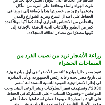
تساهم في الحفاظ على التوازن البيئي لأنّها تحد من
تلوث الهواء والماء وتحافظ على التربة من التآكل
وتدعمها وتزيد من خصوبتها هذا بالإضافة إلى دورها في
الحفاظ على اعتدال المناخ وتبريد الشوارع والمدن
والتخلّص من الاحتباس الحراري أيضًا، كما أنّها موئلاً لعدد
كبير من الطيور والكائنات الحية الدقيقة بالإضافة إلى
كونها مصدرًا من مصادر الطاقة المتجدّدة.
زراعة الأشجار تزيد من نصيب الفرد من
المساحات الخضراء
تقود مصر حاليا مبادرة “اتحضر للأخضر” هى أول مبادرة بيئية
فى تاريخ مصر تحت رعاية رئيس الجمهورية، وتأتى المبادرة
فى إطار الاستراتيجية القومية للتنمية المستدامة “مصر
2030″، وتستهدف تغيير السلوكيات ونشر الوعى البيئى وحث
المواطنين – وخصوصًا الشباب – على المشاركة فى الحفاظ
على البيئة والموارد الطبيعية لضمان استدامتها حفاظًا على
حقوق الأجيال القادمة. كما تستهدف المبادرة نشر الوعى