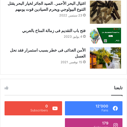
اغتيال البحر الأحمر.. الصيد الجائر لخيار البحر يقتل
ل
التنوع البيولوجي ويحرم الصيادين قوت يومهم
س
23 سبتمبر, 2022
ي
د
ا
فتح باب التقديم فى زمالة المناخ بالعربي
ت
4 يوليو, 2023
الأمن الغذائى فى خطر بسبب استمرار فقد نحل
العسل
15 نوفمبر, 2021
تابعنا
0
12٬000
Subscribers
Fans
179