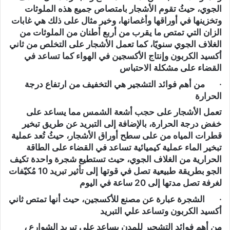
الجوي، حيثُ تقوم الأشجار بامتصاص جميع هذه الملوثات
وتخزينها في أوراقها وأغصانها، وخير مثال على ذلك هي غابات
الزان التي تمتص ما يقرب من أربع أطنان من الملوثات من
الغلاف الجوي سنويًا، كما تعمل الأشجار على التخلص من ثاني
أكسيد الكربون وإنتاج الأكسجين في الهواء كما تساعد في
القضاء على مشكلة الاحتباس
· من أهم فوائد التشجير هي التخفيف من ارتفاع درجة
الحرارة
تعمل الأشجار على حجب أشعة الشمس مما يساعد على
خفض درجة الحرارة، بالإضافة إلى التبريد عن طريق تبخير
قطرات المياه من على سطح أوراق الأشجار، حيثُ تُعد عملية
تبخير الماء عملية كيميائية تساعد في القضاء على الطاقة
الحرارية من الغلاف الجوي، حيث تستطيع شجرة واحدة تكيف
الجو بطريقة طبيعية تصل في قوتها إلى تأثير تبريد 10 مُكيّفات
لغرفة تصل مدتها إلى 20 ساعة في اليوم
· الشجرة عبارة عن مصنع للأكسجين، حيث أنها تمتص ثاني
أكسيد الكربون وتساعد علي التبريد
من أهم فوائد التشجير للمدن يساعد على تبريد الشوارع ،