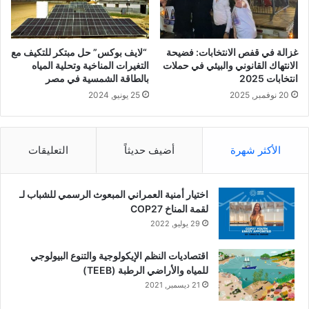
ا
.
ه
ع
ا
ل
ل
ا
غزالة في قفص الانتخابات: فضيحة
“لايف بوكس” حل مبتكر للتكيف مع
ح
ج
الانتهاك القانوني والبيئي في حملات
التغيرات المناخية وتحلية المياه
ر
ب
انتخابات 2025
بالطاقة الشمسية في مصر
ج
ي
20 نوفمبر, 2025
25 يونيو, 2024
ة
ئ
ب
ي
ا
ا
ل
ق
الأكثر شهرة
أضيف حديثاً
التعليقات
م
ت
غ
ص
ر
ا
اختيار أمنية العمراني المبعوث الرسمي للشباب لـ
ب
د
لقمة المناخ COP27
ي
29 يوليو, 2022
ي
ن
اقتصاديات النظم الإيكولوجية والتنوع البيولوجي
ت
للمياه والأراضي الرطبة (TEEB)
ص
21 ديسمبر, 2021
ر
ل