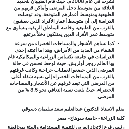
نُشرت في عام 2008م، حيثُ قام الطبيبان بتحديد
العلاقة بين متوسط دخل المرضى وأماكن قربهم من
الطبيعية ومتوسط أعمارهم المتوقعة، وقد توصلت
الدراسة إلى أن متوسط أعمار الأفراد الذين يعيشون
بالقرب من الطبيعية وخاصة المناطق الريفية يتساوى مع
متوسط عمر الأفراد الذين يمتلكون دخلاً مرتفع.
كما تساهم الأشجار والمساحات الخضراء من سرعة
الشفاء من العديد من الأمراض، وهذا ما أثبتته إحدى
الدراسات في جامعة تكساس الزراعية والميكانيكية قام
بها العالم روجر أولريش، حيث لوحظ تحسن في حالة
المرضى الذين خضعوا لعمليات جراحية وكانت غرفتهم
بالقرب من المساحات الخضراء إلى نسبة شفاء أعلى
من المرضى التي تبعد غرفهم عن الأشجار والمساحات
الخضراء، حيثُ بلغت نسبة التعافي نحو 8.5 % من
المرضى.
بقلم الاستاذ الدكتور/ عبدالعليم سعد سليمان دسوقي
كلية الزراعة- جامعة سوهاج- مصر
رئيس فرع الاتحاد العربي للتنمية المستدامة والبيئة بمحافظة