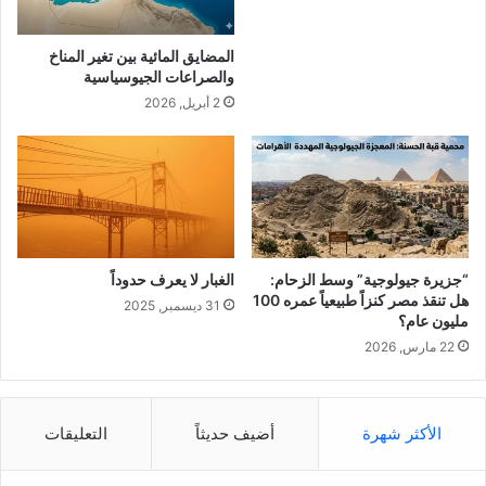
ظ
ع
المضايق المائية بين تغير المناخ
ل
والصراعات الجيوسياسية
ي
2 أبريل, 2026
ا
ل
ط
ا
ق
ة
؟
!
“جزيرة جيولوجية” وسط الزحام:
الغبار لا يعرف حدوداً
هل تنقذ مصر كنزاً طبيعياً عمره 100
31 ديسمبر, 2025
مليون عام؟
22 مارس, 2026
الأكثر شهرة
أضيف حديثاً
التعليقات