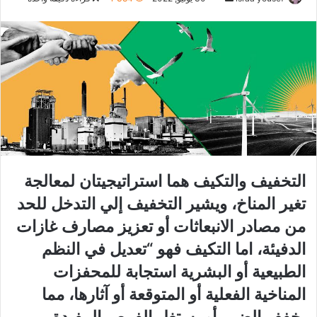
ر
س
ل
ب
ر
ي
د
ا
إ
ل
التخفيف والتكيف هما استراتيجيتان لمعالجة
ك
تغير المناخ، ويشير التخفيف إلي التدخل للحد
ت
ر
من مصادر الانبعاثات أو تعزيز مصارف غازات
و
الدفيئة، اما التكيف فهو “تعديل في النظم
ن
الطبيعية أو البشرية استجابة للمحفزات
ي
ا
المناخية الفعلية أو المتوقعة أو آثارها، مما
يخفف الضرر أو يستغل الفرص المفيدة.