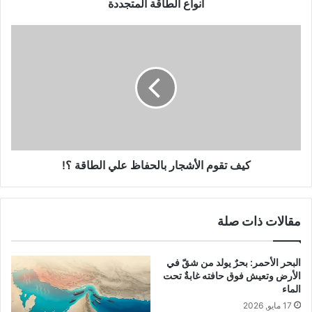
و
ق
أنواع الطاقة المتجددة
ن
ة
ي
ا
ك
ل
ي
م
ف
ت
ت
ج
ق
د
و
د
م
ة
ا
ل
أ
كيف تقوم الأشجار بالحفاظ علي الطاقة ؟!
ش
ج
ا
مقالات ذات صلة
ر
ب
ا
البحر الأحمر: بحرٌ يولد من شقّ في
ل
الأرض وتعيش فوق حافته غابةٌ تحت
ح
الماء
ف
17 مايو, 2026
ا