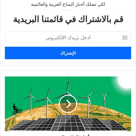
لكي تصلك أخبار المناخ العربية والعالمية
قم بالاشتراك في قائمتنا البريدية
ا
د
خ
ل
ب
ر
ي
د
أ
ك
ن
ا
و
ل
ا
إ
ع
ل
ا
ك
ل
ت
ط
ر
ا