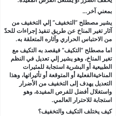
بمعني آخر…
يشير
مصطلح
“التخفيف”
إلي
التخفيف
من
آثار
تغير
المناخ
عن
طريق
تنفيذ
إجراءات
للحدّ
من
الاحتباس
الحراري
وآثاره
المتعلقة
به
.
اما
مصطلح
“التكيف”
فيقصد
به
التكيف
مع
تغير
المناخ،
وهو
يشير
إلي
تعديل
في
النظم
الطبيعية
أو
البشرية
استجابة
للمثيرات
المناخية
الفعلية
أو
المتوقعة
أو
تأثيراتها،
وهذا
التعديل
يهدف
إلى
التخفيف
من
الأضرار
واستغلال
أفضل
للفرص
المفيدة،
وهو
استجابة
للاحترار
العالمي
.
كيف يختلف التكيف والتخفيف؟