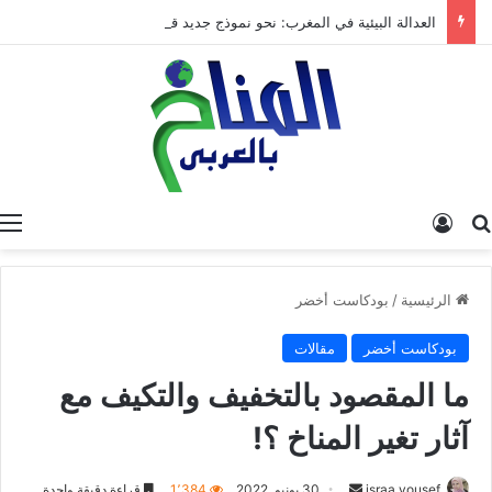
العدالة البيئية في المغرب: نحو نموذج جديد قائم على جبر الضرر، دراسة تحليلية.
البحث عن
تسجيل الدخول
الرئيسية
/
بودكاست أخضر
بودكاست أخضر
مقالات
ما المقصود بالتخفيف والتكيف مع
آثار تغير المناخ ؟!
israa yousef
أ
30 يونيو, 2022
1٬384
قراءة دقيقة واحدة