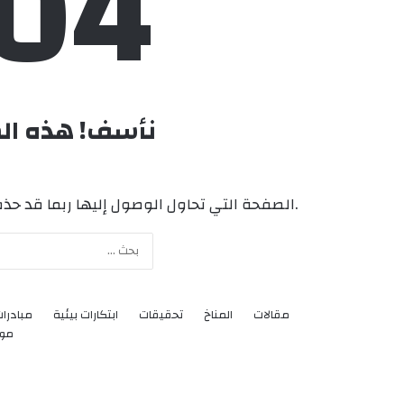
4 :(
نأسف! هذه ال
.الصفحة التي تحاول الوصول إليها ربما قد حذفت
مقالات
المناخ
تحقيقات
ابتكارات بيئية
مبادرات
موا