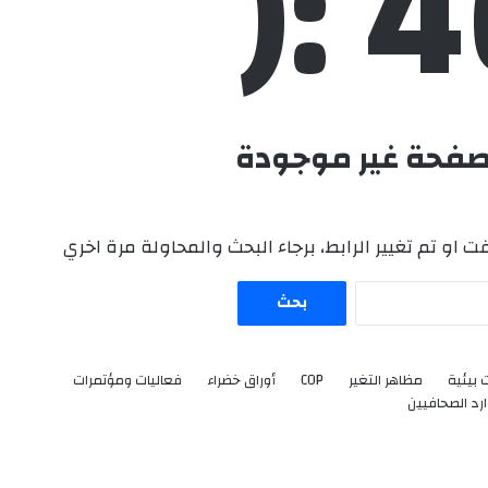
40
صفحة غير موجودة
 او تم تغيير الرابط، برجاء البحث والمحاولة مرة اخري
ا
ل
ب
ح
 بيئية
مظاهر التغير
COP
أوراق خضراء
فعاليات ومؤتمرات
ث
رد الصحافيين
ع
ن
: