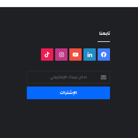
تابعنا
فيسبوك
لينكدإن
‫YouTube
انستقرام
‫TikTok
ادخل
بريدك
الإلكتروني