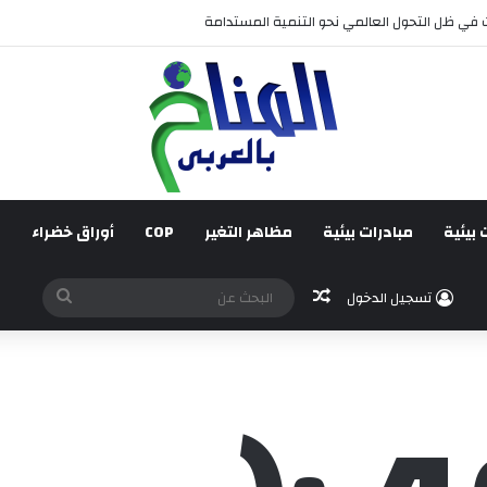
 في ظل التحول العالمي نحو التنمية المستدامة
 بيئية
مبادرات بيئية
مظاهر التغير
COP
أوراق خضراء
ف
مقال عشوائي
البحث
تسجيل الدخول
عن