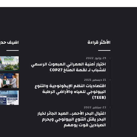
الأكثر قراءة
اضيف حديثا
29 يوليو, 2022
اختيار أمنية العمراني المبعوث الرسمي
للشباب لـ لقمة المناخ COP27
21 ديسمبر, 2021
اقتصاديات النظم الإيكولوجية والتنوع
البيولوجي للمياه والأراضي الرطبة
(TEEB)
23 سبتمبر, 2022
اغتيال البحر الأحمر.. الصيد الجائر لخيار
البحر يقتل التنوع البيولوجي ويحرم
الصيادين قوت يومهم