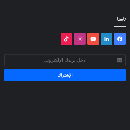
تابعنا
فيسبوك
لينكدإن
‫YouTube
انستقرام
‫TikTok
ادخل
بريدك
الإلكتروني