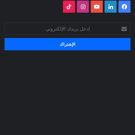
فيسبوك
لينكدإن
‫YouTube
انستقرام
‫TikTok
ادخل
بريدك
الإلكتروني