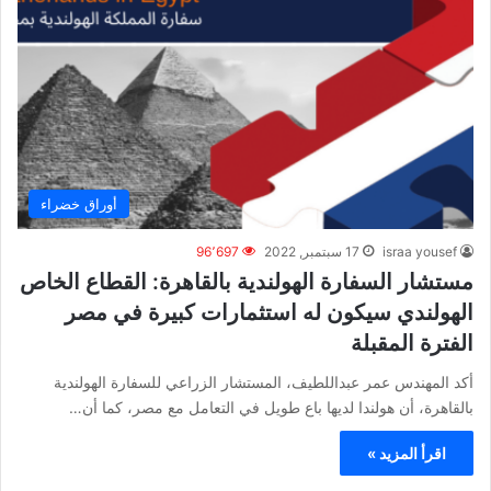
أوراق خضراء
israa yousef
17 سبتمبر, 2022
96٬697
مستشار السفارة الهولندية بالقاهرة: القطاع الخاص
الهولندي سيكون له استثمارات كبيرة في مصر
الفترة المقبلة
أكد المهندس عمر عبداللطيف، المستشار الزراعي للسفارة الهولندية
بالقاهرة، أن هولندا لديها باع طويل في التعامل مع مصر، كما أن…
اقرأ المزيد »