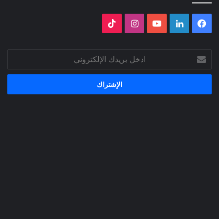
فيسبوك
لينكدإن
‫YouTube
انستقرام
‫TikTok
ادخل
بريدك
الإلكتروني