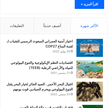
اقرأ المزيد »
الأكثر شهرة
أضيف حديثاً
التعليقات
اختيار أمنية العمراني المبعوث الرسمي للشباب لـ
لقمة المناخ COP27
29 يوليو, 2022
اقتصاديات النظم الإيكولوجية والتنوع البيولوجي
للمياه والأراضي الرطبة (TEEB)
21 ديسمبر, 2021
اغتيال البحر الأحمر.. الصيد الجائر لخيار البحر يقتل
التنوع البيولوجي ويحرم الصيادين قوت يومهم
23 سبتمبر, 2022
فتح باب التقديم فى زمالة المناخ بالعربي