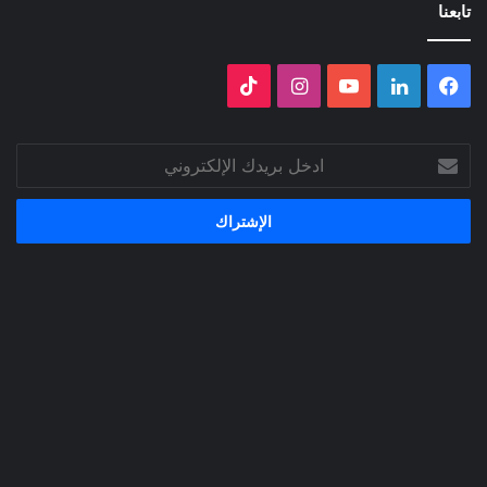
تابعنا
فيسبوك
لينكدإن
‫YouTube
انستقرام
‫TikTok
ادخل
بريدك
الإلكتروني