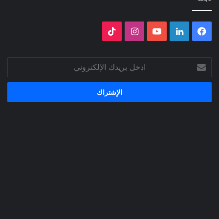
فيسبوك
لينكدإن
‫YouTube
انستقرام
‫TikTok
ادخل
بريدك
الإلكتروني