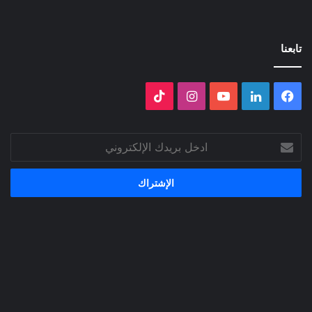
تابعنا
فيسبوك
لينكدإن
‫YouTube
انستقرام
‫TikTok
ادخل
بريدك
الإلكتروني