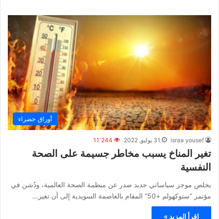
أوراق خضراء
israa yousef
31 يوليو, 2022
11٬244
تغير المناخ يسبب مخاطر جسيمة على الصحة
النفسية
يخلص موجز سياساتي جديد صدر عن منظمة الصحة العالمية، ودُشن في
مؤتمر “ستوكهولم +50” المقام بالعاصمة السويدية إلى أن تغير…
اقرأ المزيد »