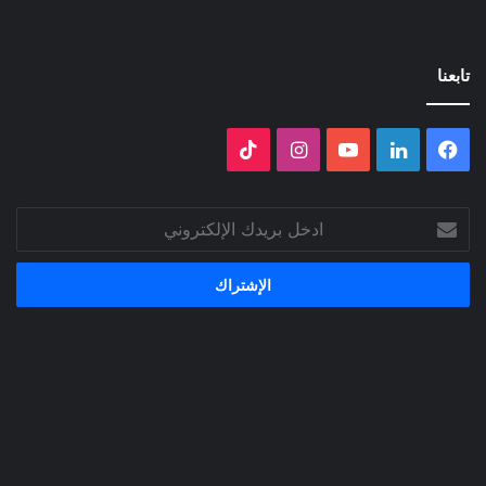
تابعنا
فيسبوك
لينكدإن
‫YouTube
انستقرام
‫TikTok
ادخل
بريدك
الإلكتروني