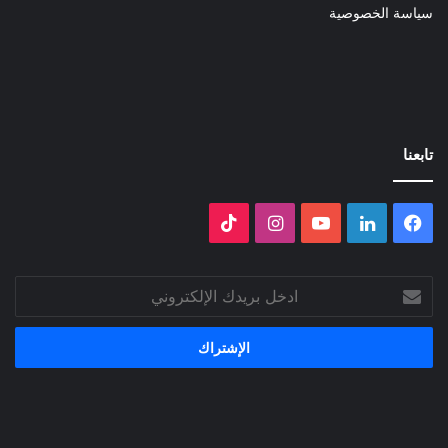
سياسة الخصوصية
تابعنا
فيسبوك
لينكدإن
‫YouTube
انستقرام
‫TikTok
ادخل
بريدك
الإلكتروني