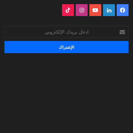
فيسبوك
لينكدإن
‫YouTube
انستقرام
‫TikTok
ادخل
بريدك
الإلكتروني