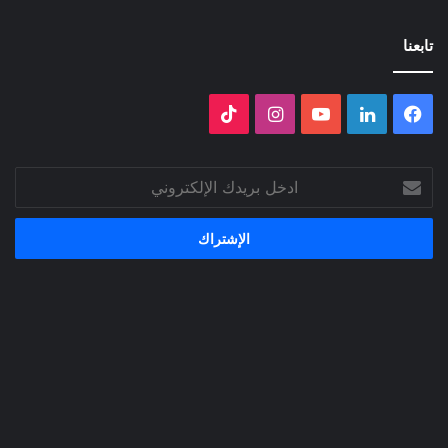
تابعنا
فيسبوك
لينكدإن
‫YouTube
انستقرام
‫TikTok
ادخل
بريدك
الإلكتروني