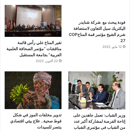
فودة يبحث مع شركة شنايدر
اليكتريك سبل التعاون لاستضافة
شرم الشيخ مؤتمر قمة المناخCOP
27
تغير المناخ علي رأس قائمة
12 مايو, 2022
مناقشات “مؤتمر الصحافة العلمية
العربية” بجامعة المستقبل
22 أكتوبر, 2022
تدوير مخلفات الموز في شكل
وزير الشباب: نعمل جاهدين على
فوط صحية.. علاج بيئي اقتصادي
إتاحة الفرصة لمشاركة أكبر عدد
ينتصر للسيدات
من الشباب فى مؤتمرى الشباب