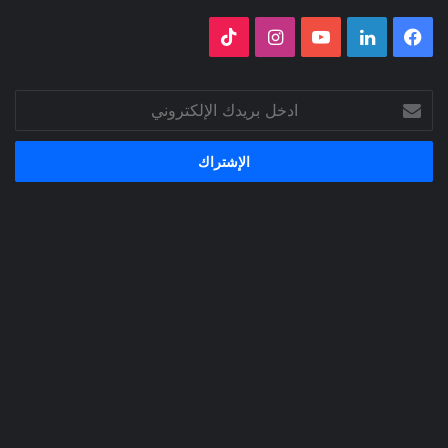
فيسبوك
لينكدإن
‫YouTube
انستقرام
‫TikTok
ادخل
بريدك
الإلكتروني