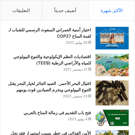
الأكثر شهرة
أضيف حديثاً
التعليقات
اختيار أمنية العمراني المبعوث الرسمي للشباب لـ
لقمة المناخ COP27
29 يوليو, 2022
اقتصاديات النظم الإيكولوجية والتنوع البيولوجي
للمياه والأراضي الرطبة (TEEB)
21 ديسمبر, 2021
اغتيال البحر الأحمر.. الصيد الجائر لخيار البحر يقتل
التنوع البيولوجي ويحرم الصيادين قوت يومهم
23 سبتمبر, 2022
فتح باب التقديم فى زمالة المناخ بالعربي
4 يوليو, 2023
الأمن الغذائى فى خطر بسبب استمرار فقد نحل