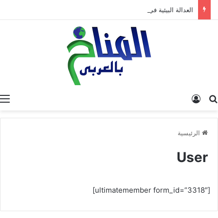
العدالة البيئية في المغرب: نحو نموذج جديد قائم على جبر الضرر، دراسة تحليلية.
البحث عن
تسجيل الدخول
الرئيسية
User
[ultimatemember form_id=”3318″]