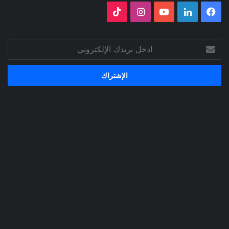
فيسبوك
لينكدإن
‫YouTube
انستقرام
‫TikTok
ادخل
بريدك
الإلكتروني