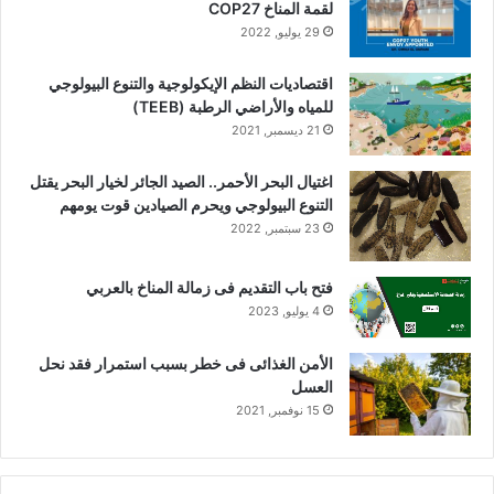
ت
لقمة المناخ COP27
غ
29 يوليو, 2022
ي
ر
اقتصاديات النظم الإيكولوجية والتنوع البيولوجي
ا
للمياه والأراضي الرطبة (TEEB)
ل
21 ديسمبر, 2021
م
ن
اغتيال البحر الأحمر.. الصيد الجائر لخيار البحر يقتل
ا
التنوع البيولوجي ويحرم الصيادين قوت يومهم
خ
23 سبتمبر, 2022
C
O
P
فتح باب التقديم فى زمالة المناخ بالعربي
2
4 يوليو, 2023
7
الأمن الغذائى فى خطر بسبب استمرار فقد نحل
العسل
15 نوفمبر, 2021