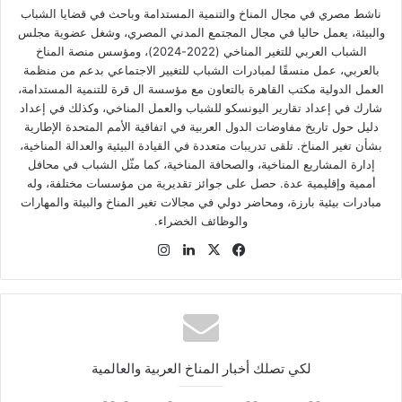
ناشط مصري في مجال المناخ والتنمية المستدامة وباحث في قضايا الشباب
والبيئة، يعمل حاليا في مجال المجتمع المدني المصري، وشغل عضوية مجلس
الشباب العربي للتغير المناخي (2022-2024)، ومؤسس منصة المناخ
بالعربي، عمل منسقًا لمبادرات الشباب للتغيير الاجتماعي بدعم من منظمة
العمل الدولية مكتب القاهرة بالتعاون مع مؤسسة ال قرة للتنمية المستدامة،
شارك في إعداد تقارير اليونسكو للشباب والعمل المناخي، وكذلك في إعداد
دليل حول تاريخ مفاوضات الدول العربية في اتفاقية الأمم المتحدة الإطارية
بشأن تغير المناخ. تلقى تدريبات متعددة في القيادة البيئية والعدالة المناخية،
إدارة المشاريع المناخية، والصحافة المناخية، كما مثّل الشباب في محافل
أممية وإقليمية عدة. حصل على جوائز تقديرية من مؤسسات مختلفة، وله
مبادرات بيئية بارزة، ومحاضر دولي في مجالات تغير المناخ والبيئة والمهارات
والوظائف الخضراء.
في
‫X
لينك
انس
سب
دإن
تقر
وك
ام
لكي تصلك أخبار المناخ العربية والعالمية