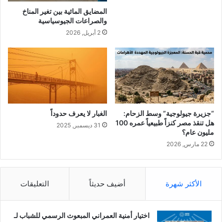
أ
المضايق المائية بين تغير المناخ
م
والصراعات الجيوسياسية
م
2 أبريل, 2026
ا
ل
م
ت
ح
د
ة
ا
“جزيرة جيولوجية” وسط الزحام:
الغبار لا يعرف حدوداً
ل
هل تنقذ مصر كنزاً طبيعياً عمره 100
31 ديسمبر, 2025
ا
مليون عام؟
ط
22 مارس, 2026
ا
ر
ي
ة
الأكثر شهرة
أضيف حديثاً
التعليقات
ح
و
ل
اختيار أمنية العمراني المبعوث الرسمي للشباب لـ