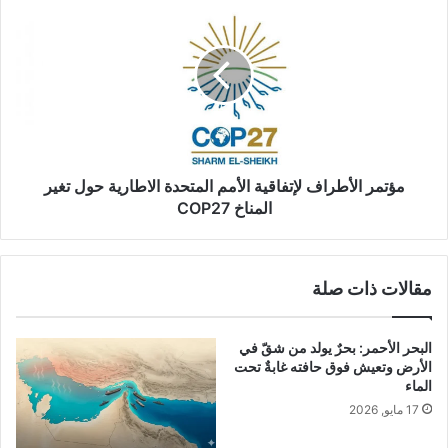
ط
ؤ
ر
ت
ا
م
ف
ر
C
ا
O
ل
P
أ
ط
ر
مؤتمر الأطراف لإتفاقية الأمم المتحدة الاطارية حول تغير
ا
المناخ COP27
ف
ل
إ
مقالات ذات صلة
ت
ف
ا
البحر الأحمر: بحرٌ يولد من شقّ في
ق
الأرض وتعيش فوق حافته غابةٌ تحت
ي
الماء
ة
17 مايو, 2026
ا
ل