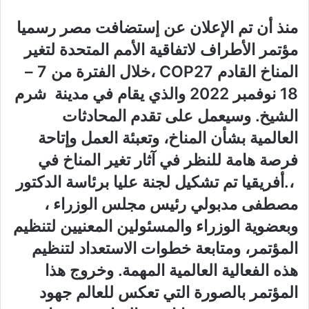
ا
ر
منذ أن تم الإعلان عن إستضافت مصر رسميا
ب
س
ع
ل
مؤتمر الأطراف لاتفاقية الأمم المتحدة لتغير
ع
ب
المناخ القادم COP27 ،
خلال الفترة من 7 –
ل
ر
18 نوفمبر 2022 والذي يقام في مدينة شرم
ى
ي
X
د
الشيخ. وسيعمل على تقدم المحادثات
ا
العالمية بشأن المناخ، وتعبئة العمل وإتاحة
إ
فرصة هامة للنظر في آثار تغير المناخ في
ل
ك
أفريقيا.،
تم تشكيل لجنة عليا برئاسة الدكتور
ت
مصطفى مدبولي رئيس مجلس الوزراء ،
ر
وبعضوية الوزراء والمسئولين المعنيين لتنظيم
و
ن
المؤتمر، ومتابعة خطوات الاستعداد لتنظيم
ي
هذه الفعالية العالمية المهمة. وخروج هذا
ا
المؤتمر بالصورة التي تعكس للعالم جهود