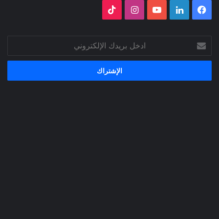
فيسبوك
لينكدإن
‫YouTube
انستقرام
‫TikTok
ادخل
بريدك
الإلكتروني