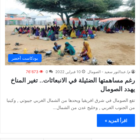
بودكاست أخضر
م/ عبدالنور سعيد - الصومال
10 فبراير, 2022
0
76٬673
رغم مساهمتها الضئيلة في الانبعاثات.. تغير المناخ
يهدد الصومال
تقع الصومال في شرق افريقيا ويحدها من الشمال الغربي جيبوتي , وكينيا
من الجنوب الغربي , وخليج عدن من الشمال…
اقرأ المزيد »