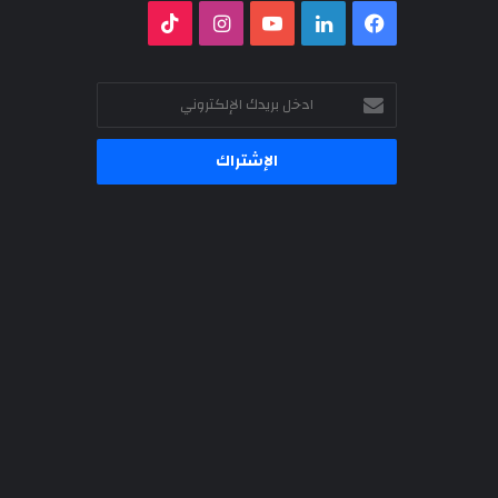
فيسبوك
لينكدإن
‫YouTube
انستقرام
‫TikTok
ادخل
بريدك
الإلكتروني