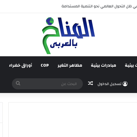
ئم على جبر الضرر، دراسة تحليلية.
 بيئية
مبادرات بيئية
مظاهر التغير
COP
أوراق خضراء
ف
مقال عشوائي
البحث
تسجيل الدخول
عن