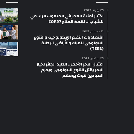
29 يوليو, 2022
اختيار أمنية العمراني المبعوث الرسمي
للشباب لـ لقمة المناخ COP27
21 ديسمبر, 2021
اقتصاديات النظم الإيكولوجية والتنوع
البيولوجي للمياه والأراضي الرطبة
(TEEB)
23 سبتمبر, 2022
اغتيال البحر الأحمر.. الصيد الجائر لخيار
البحر يقتل التنوع البيولوجي ويحرم
الصيادين قوت يومهم