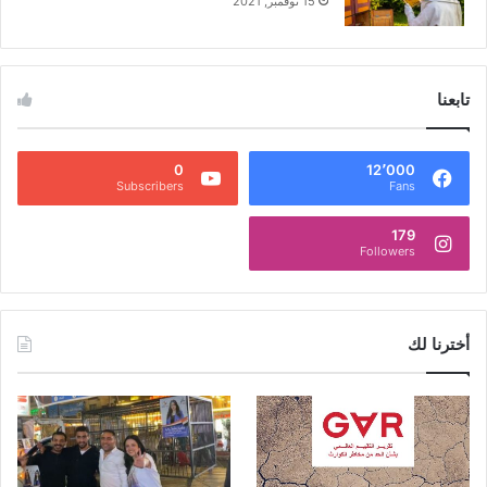
15 نوفمبر, 2021
تابعنا
0
12٬000
Subscribers
Fans
179
Followers
أخترنا لك