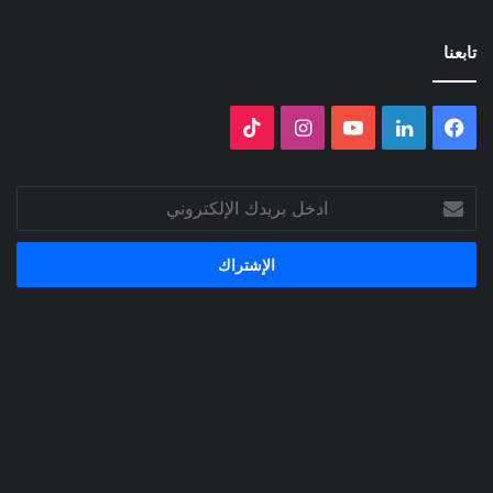
تابعنا
فيسبوك
لينكدإن
‫YouTube
انستقرام
‫TikTok
ادخل
بريدك
الإلكتروني