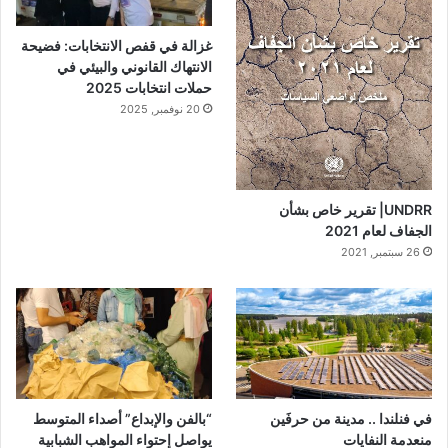
غزالة في قفص الانتخابات: فضيحة
الانتهاك القانوني والبيئي في
حملات انتخابات 2025
20 نوفمبر, 2025
UNDRR| تقرير خاص بشأن
الجفاف لعام 2021
26 سبتمبر, 2021
في فنلندا .. مدينة من حرفَين
“بالفن والإبداع” أصداء المتوسط
منعدمة النفايات
يواصل إحتواء المواهب الشبابية