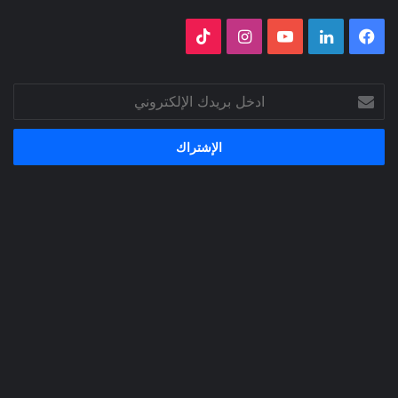
فيسبوك
لينكدإن
‫YouTube
انستقرام
‫TikTok
ادخل
بريدك
الإلكتروني