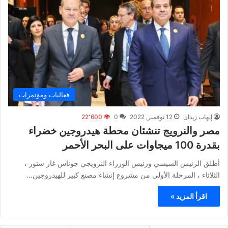
فعاليات ومؤتمرات
إيهاب زيدان
12 نوفمبر, 2022
0
22٬600
مصر والنرويج تنشئان محطة هيدروجين خضراء
بقدرة 100 ميجاوات على البحر الأحمر
أطلق الرئيس السيسي ورئيس الوزراء النرويجي جوناس غار ستور ،
الثلاثاء ، المرحلة الأولى من مشروع إنشاء مصنع كبير للهيدروجين…
اقرأ المزيد »