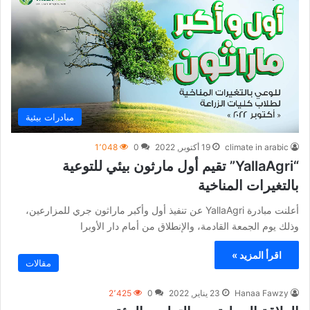
مبادرات بيئية
climate in arabic
19 أكتوبر, 2022
0
1٬048
“YallaAgri” تقيم أول مارثون بيئي للتوعية
بالتغيرات المناخية
أعلنت مبادرة YallaAgri عن تنفيذ أول وأكبر ماراثون جري للمزارعين،
وذلك يوم الجمعة القادمة، والإنطلاق من أمام دار الأوبرا
اقرأ المزيد »
مقالات
Hanaa Fawzy
23 يناير, 2022
0
2٬425