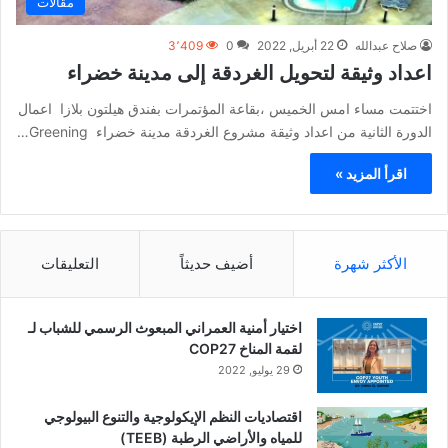
مقالات
صلاح عبدالله
22 أبريل, 2022
0
3٬409
اعداد وثيقة لتحويل الغردقة إلى مدينة خضراء
اختتمت مساء امس الخميس ،بقاعة المؤتمرات بفندق هيلتون بلازا اعمال
الدورة الثانية من اعداد وثيقة مشروع الغردقة مدينة خضراء Greening…
اقرأ المزيد »
الأكثر شهرة
أضيف حديثاً
التعليقات
اختيار أمنية العمراني المبعوث الرسمي للشباب لـ
لقمة المناخ COP27
29 يوليو, 2022
اقتصاديات النظم الإيكولوجية والتنوع البيولوجي
للمياه والأراضي الرطبة (TEEB)