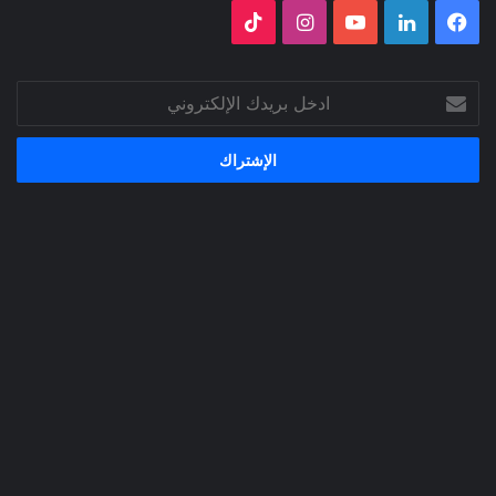
فيسبوك
لينكدإن
‫YouTube
انستقرام
‫TikTok
ادخل
بريدك
الإلكتروني