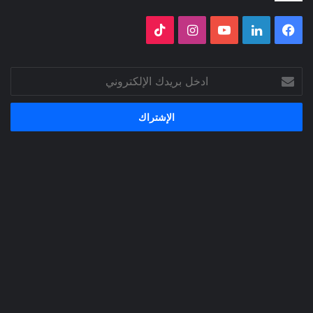
فيسبوك
لينكدإن
‫YouTube
انستقرام
‫TikTok
ادخل
بريدك
الإلكتروني