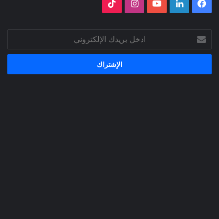
فيسبوك
لينكدإن
‫YouTube
انستقرام
‫TikTok
ادخل
بريدك
الإلكتروني