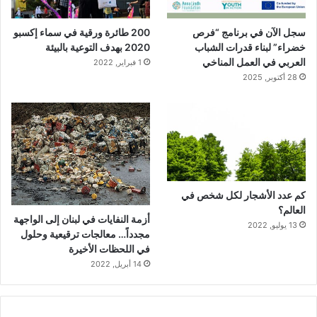
سجل الآن في برنامج “فرص
200 طائرة ورقية في سماء إكسبو
خضراء” لبناء قدرات الشباب
2020 بهدف التوعية بالبيئة
العربي في العمل المناخي
1 فبراير, 2022
28 أكتوبر, 2025
كم عدد الأشجار لكل شخص في
العالم؟
أزمة النفايات في لبنان إلى الواجهة
13 يوليو, 2022
مجدداً… معالجات ترقيعية وحلول
في اللحظات الأخيرة
14 أبريل, 2022