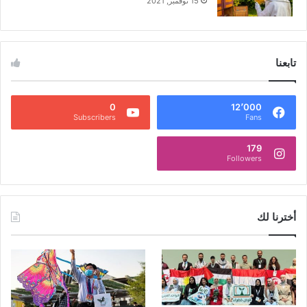
15 نوفمبر, 2021
تابعنا
0
12٬000
Subscribers
Fans
179
Followers
أخترنا لك