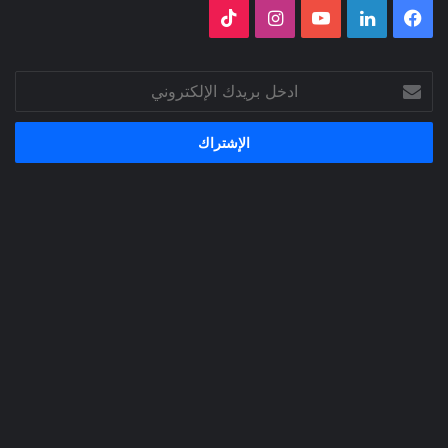
فيسبوك
لينكدإن
‫YouTube
انستقرام
‫TikTok
ادخل
بريدك
الإلكتروني