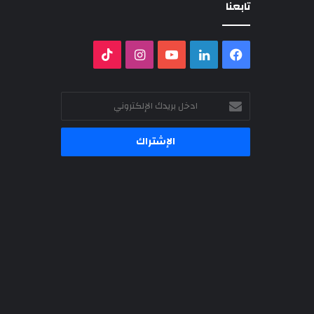
تابعنا
فيسبوك
لينكدإن
‫YouTube
انستقرام
‫TikTok
ادخل
بريدك
الإلكتروني