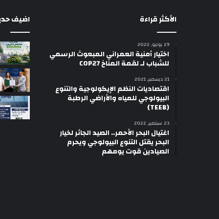
الأكثر قراءة
اضيف حديثا
29 يوليو, 2022
اختيار أمنية العمراني المبعوث الرسمي
للشباب لـ لقمة المناخ COP27
21 ديسمبر, 2021
اقتصاديات النظم الإيكولوجية والتنوع
البيولوجي للمياه والأراضي الرطبة
(TEEB)
23 سبتمبر, 2022
اغتيال البحر الأحمر.. الصيد الجائر لخيار
البحر يقتل التنوع البيولوجي ويحرم
الصيادين قوت يومهم