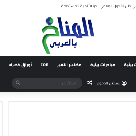
ئم على جبر الضرر، دراسة تحليلية.
 بيئية
مبادرات بيئية
مظاهر التغير
COP
أوراق خضراء
ف
مقال عشوائي
البحث
تسجيل الدخول
عن