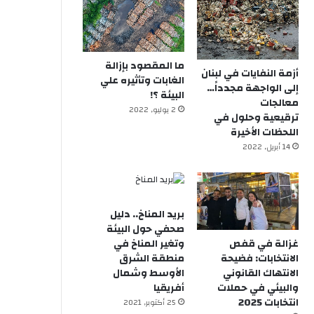
ما المقصود بإزالة
أزمة النفايات في لبنان
الغابات وتأثيره علي
إلى الواجهة مجدداً…
البيئة ؟!
معالجات
2 يوليو, 2022
ترقيعية وحلول في
اللحظات الأخيرة
14 أبريل, 2022
بريد المناخ.. دليل
صحفي حول البيئة
غزالة في قفص
وتغير المناخ في
الانتخابات: فضيحة
منطقة الشرق
الانتهاك القانوني
الأوسط وشمال
والبيئي في حملات
أفريقيا
انتخابات 2025
25 أكتوبر, 2021