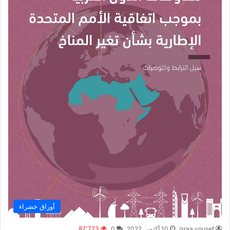
أوراق خضراء
israa yousef
10 أكتوبر, 2022
0
87٬773