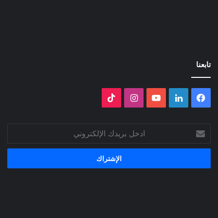
تابعنا
فيسبوك
لينكدإن
‫YouTube
انستقرام
‫TikTok
ادخل
بريدك
الإلكتروني