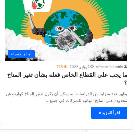
أوراق خضراء
climate in arabic
2 يوليو, 2022
778
ما يجب علي القطاع الخاص فعله بشأن تغير المناخ
؟
يظهر عدد متزايد من الدراسات أنه يمكن أن يكون لتغير المناخ كوارث غير
محدودة على النتائج النهائية للشركات في جميع…
اقرأ المزيد »