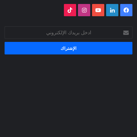
فيسبوك
لينكدإن
‫YouTube
انستقرام
‫TikTok
ادخل
بريدك
الإلكتروني