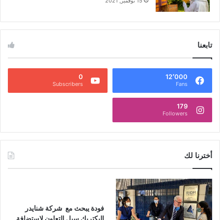
15 نوفمبر, 2021
تابعنا
0
12٬000
Subscribers
Fans
179
Followers
أخترنا لك
فودة يبحث مع شركة شنايدر
اليكتريك سبل التعاون لاستضافة