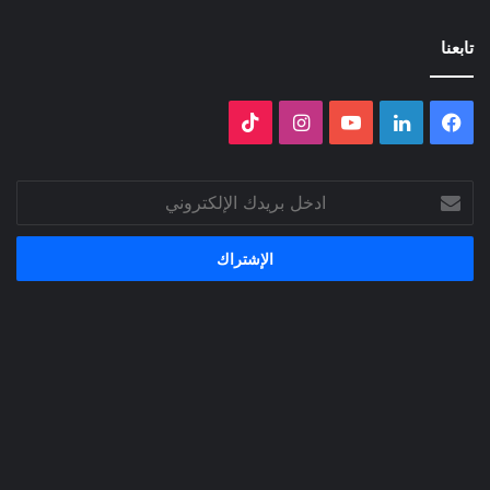
تابعنا
فيسبوك
لينكدإن
‫YouTube
انستقرام
‫TikTok
ادخل
بريدك
الإلكتروني