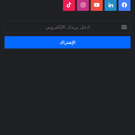
فيسبوك
لينكدإن
‫YouTube
انستقرام
‫TikTok
ادخل
بريدك
الإلكتروني