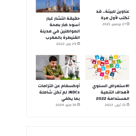
عناوين للبيئة.. قد
تكتب لأول مرة
حقيقة انتشار غبار
أسود ضار بصحة
27 نوفمبر, 2021
المواطنين في مدينة
القنيطرة بالمغرب
29 يناير, 2022
الاستعراض السنوي
أوكسفام عن التزامات
لأهداف التنمية
NDCs: لم تكن شاملة
المستدامة 2022
بما يكفي
21 أبريل, 2022
16 مايو, 2024