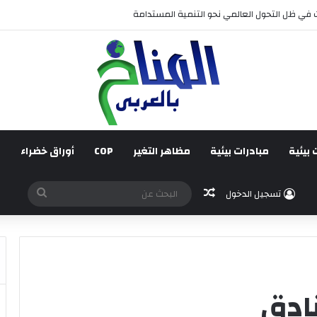
 قائم على جبر الضرر، دراسة تحليلية.
 بيئية
مبادرات بيئية
مظاهر التغير
COP
أوراق خضراء
ف
مقال عشوائي
البحث
تسجيل الدخول
عن
نادق