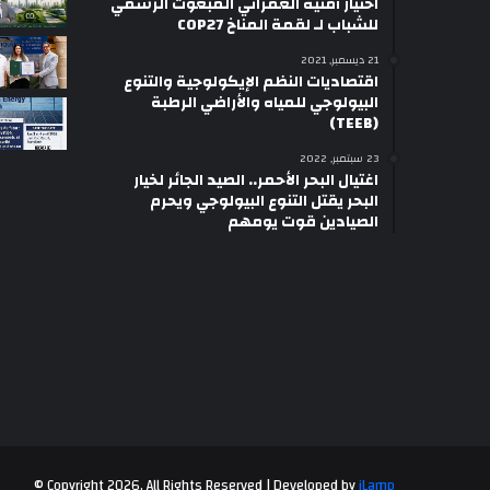
اختيار أمنية العمراني المبعوث الرسمي
للشباب لـ لقمة المناخ COP27
21 ديسمبر, 2021
اقتصاديات النظم الإيكولوجية والتنوع
البيولوجي للمياه والأراضي الرطبة
(TEEB)
23 سبتمبر, 2022
اغتيال البحر الأحمر.. الصيد الجائر لخيار
البحر يقتل التنوع البيولوجي ويحرم
الصيادين قوت يومهم
©
Copyright 2026, All Rights Reserved | Developed by
iLamp