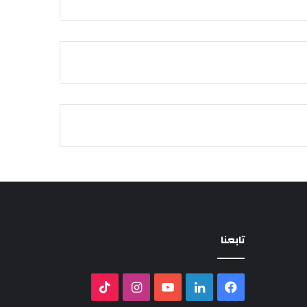
تابعنا
فيسبوك
لينكدإن
‫YouTube
انستقرام
‫TikTok