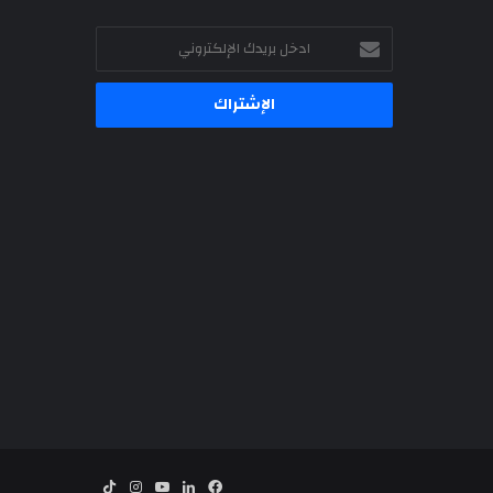
ادخل
بريدك
الإلكتروني
فيسبوك
لينكدإن
‫YouTube
انستقرام
‫TikTok