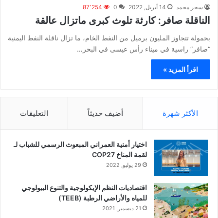
سحر محمد
14 أبريل, 2022
0
87٬254
الناقلة صافر: كارثة تلوث كبرى ماتزال عالقة
بحمولة تتجاوز المليون برميل من النفط الخام، ما تزال ناقلة النفط اليمنية
“صافر” راسية في ميناء رأس عيسى في البحر…
اقرأ المزيد »
الأكثر شهرة
أضيف حديثاً
التعليقات
اختيار أمنية العمراني المبعوث الرسمي للشباب لـ
لقمة المناخ COP27
29 يوليو, 2022
اقتصاديات النظم الإيكولوجية والتنوع البيولوجي
للمياه والأراضي الرطبة (TEEB)
21 ديسمبر, 2021