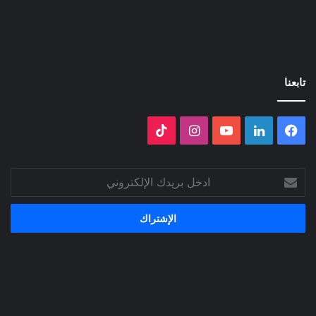
تابعنا
فيسبوك
لينكدإن
‫YouTube
انستقرام
‫TikTok
ادخل
بريدك
الإلكتروني