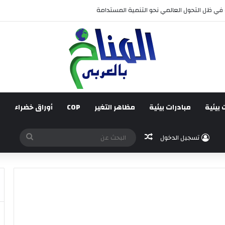
قائم على جبر الضرر، دراسة تحليلية.
 بيئية
مبادرات بيئية
مظاهر التغير
COP
أوراق خضراء
ف
مقال عشوائي
البحث
تسجيل الدخول
عن