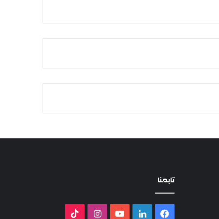
تابعنا
فيسبوك
لينكدإن
‫YouTube
انستقرام
‫TikTok