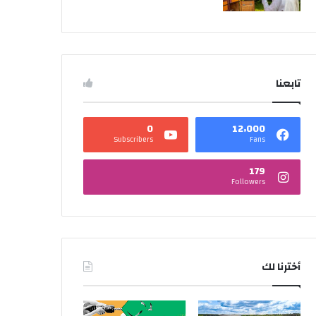
تابعنا
0
12٬000
Subscribers
Fans
179
Followers
أخترنا لك