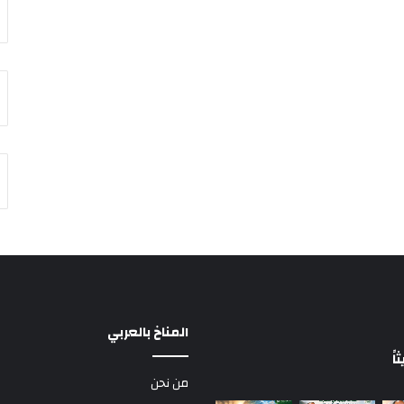
المناخ بالعربي
ً
من نحن