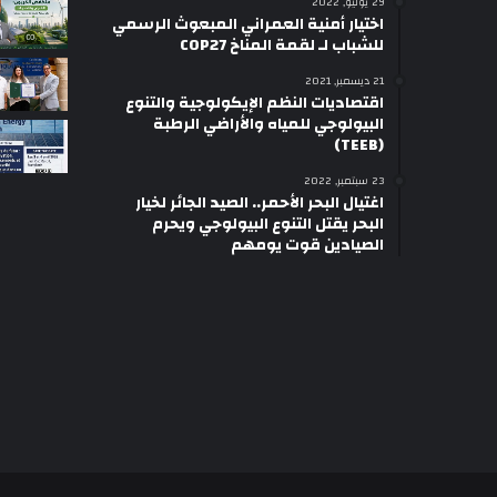
29 يوليو, 2022
اختيار أمنية العمراني المبعوث الرسمي
للشباب لـ لقمة المناخ COP27
21 ديسمبر, 2021
اقتصاديات النظم الإيكولوجية والتنوع
البيولوجي للمياه والأراضي الرطبة
(TEEB)
23 سبتمبر, 2022
اغتيال البحر الأحمر.. الصيد الجائر لخيار
البحر يقتل التنوع البيولوجي ويحرم
الصيادين قوت يومهم