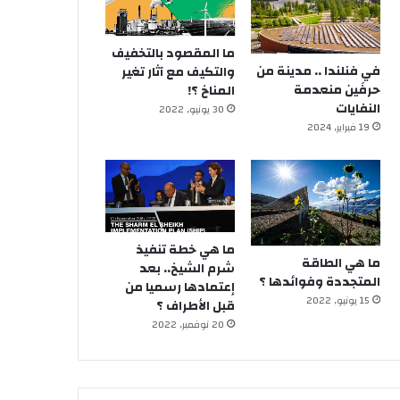
ما المقصود بالتخفيف
في فنلندا .. مدينة من
والتكيف مع آثار تغير
حرفَين منعدمة
المناخ ؟!
النفايات
30 يونيو, 2022
19 فبراير, 2024
ما هي خطة تنفيذ
ما هي الطاقة
شرم الشيخ.. بعد
المتجددة وفوائدها ؟
إعتمادها رسميا من
15 يونيو, 2022
قبل الأطراف ؟
20 نوفمبر, 2022