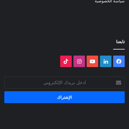
سياسة الخصوصية
تابعنا
فيسبوك
لينكدإن
‫YouTube
انستقرام
‫TikTok
ادخل
بريدك
الإلكتروني