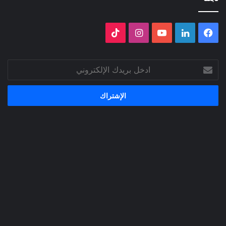
فيسبوك
لينكدإن
‫YouTube
انستقرام
‫TikTok
ادخل
بريدك
الإلكتروني