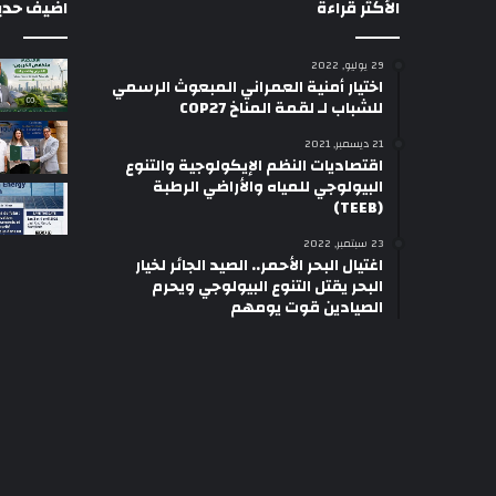
الأكثر قراءة
اضيف حديثا
29 يوليو, 2022
اختيار أمنية العمراني المبعوث الرسمي
للشباب لـ لقمة المناخ COP27
21 ديسمبر, 2021
اقتصاديات النظم الإيكولوجية والتنوع
البيولوجي للمياه والأراضي الرطبة
(TEEB)
23 سبتمبر, 2022
اغتيال البحر الأحمر.. الصيد الجائر لخيار
البحر يقتل التنوع البيولوجي ويحرم
الصيادين قوت يومهم