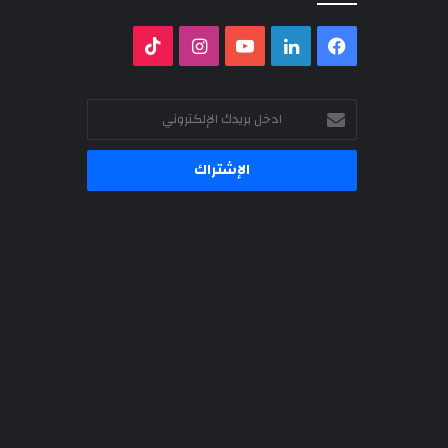
فيسبوك
لينكدإن
‫YouTube
انستقرام
‫TikTok
ادخل
بريدك
الإلكتروني