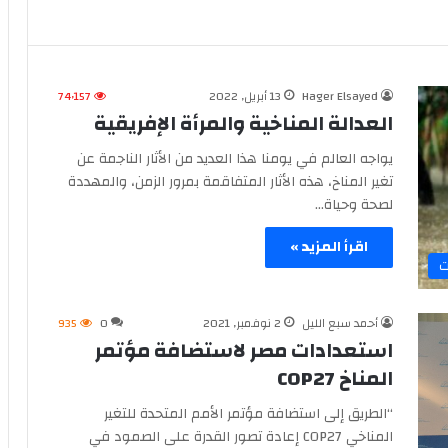
Hager Elsayed
13 أبريل, 2022
74٬157
العدالة المناخية والمرأة الإفريقية
يواجه العالم في يومنا هذا العديد من الأثار الناجمة عن
تغير المناخ، هذه الأثار المتفاقمة بمرور الزمن، والمهددة
لصحة وحياة…
اقرأ المزيد »
ت
أحمد سبع الليل
2 نوفمبر, 2021
0
935
استعدادات مصر لاستضافة مؤتمر
المناخ COP27
“الطريق إلى استضافة مؤتمر الأمم المتحدة للتغير
المناخي COP27 إعادة تصور القدرة على الصمود في