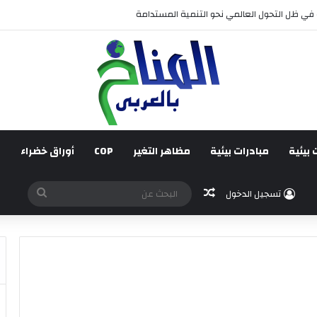
قائم على جبر الضرر، دراسة تحليلية.
 بيئية
مبادرات بيئية
مظاهر التغير
COP
أوراق خضراء
ف
مقال عشوائي
البحث
تسجيل الدخول
عن