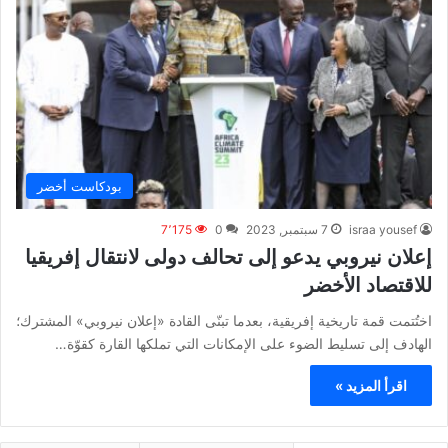
بودكاست أخضر
israa yousef
7 سبتمبر, 2023
0
7٬175
إعلان نيروبي يدعو إلى تحالف دولى لانتقال إفريقيا
للاقتصاد الأخضر
اختُتمت قمة تاريخية إفريقية، بعدما تبنّى القادة «إعلان نيروبي» المشترك؛
الهادف إلى تسليط الضوء على الإمكانات التي تملكها القارة كقوّة…
اقرأ المزيد »