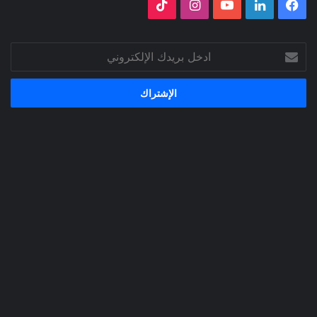
فيسبوك
لينكدإن
‫YouTube
انستقرام
‫TikTok
ادخل
بريدك
الإلكتروني