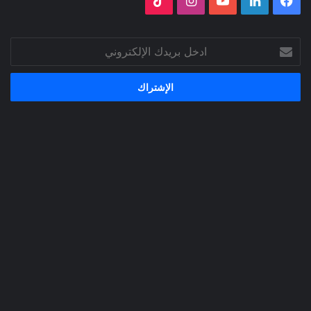
فيسبوك
لينكدإن
‫YouTube
انستقرام
‫TikTok
ادخل
بريدك
الإلكتروني